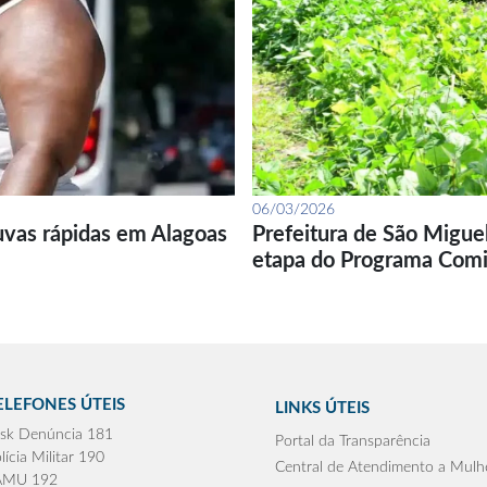
06/03/2026
uvas rápidas em Alagoas
Prefeitura de São Migue
etapa do Programa Com
ELEFONES ÚTEIS
LINKS ÚTEIS
sk Denúncia 181
Portal da Transparência
lícia Militar 190
Central de Atendimento a Mulh
AMU 192