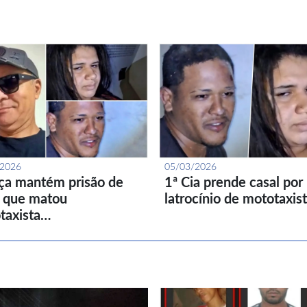
/2026
05/03/2026
iça mantém prisão de
1ª Cia prende casal por
l que matou
latrocínio de mototaxis
taxista…