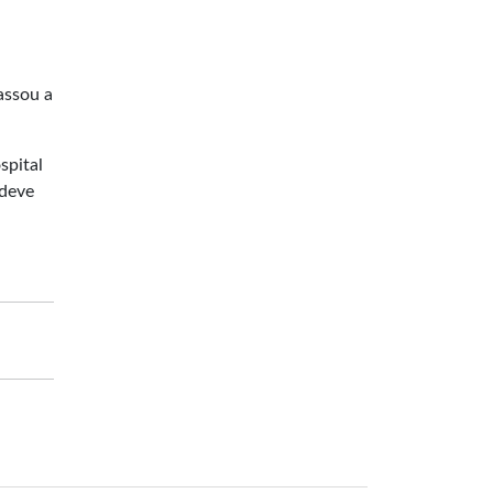
assou a
spital
 deve