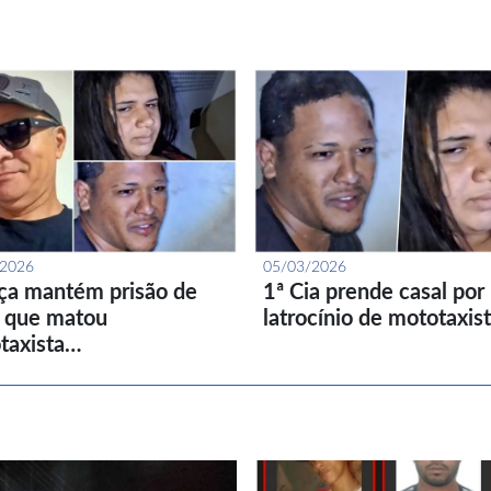
/2026
05/03/2026
iça mantém prisão de
1ª Cia prende casal por
l que matou
latrocínio de mototaxis
taxista…