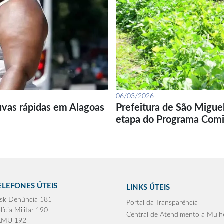
06/03/2026
uvas rápidas em Alagoas
Prefeitura de São Migue
etapa do Programa Com
ELEFONES ÚTEIS
LINKS ÚTEIS
sk Denúncia 181
Portal da Transparência
lícia Militar 190
Central de Atendimento a Mulh
AMU 192