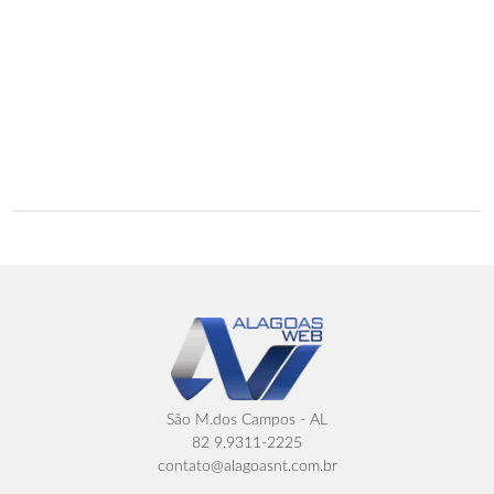
São M.dos Campos - AL
82 9.9311-2225
contato@alagoasnt.com.br