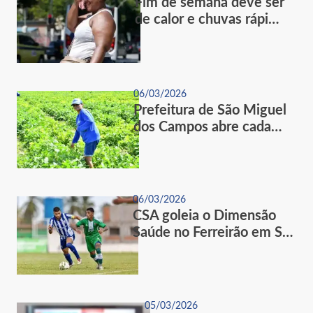
Fim de semana deve ser
de calor e chuvas rápi…
06/03/2026
Prefeitura de São Miguel
dos Campos abre cada…
06/03/2026
CSA goleia o Dimensão
Saúde no Ferreirão em S…
05/03/2026