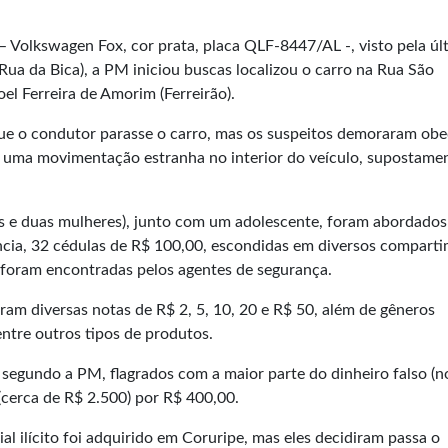
 Volkswagen Fox, cor prata, placa QLF-8447/AL -, visto pela úl
Rua da Bica), a PM iniciou buscas localizou o carro na Rua São
el Ferreira de Amorim (Ferreirão).
e o condutor parasse o carro, mas os suspeitos demoraram ob
am uma movimentação estranha no interior do veículo, supostame
ns e duas mulheres), junto com um adolescente, foram abordados
ncia, 32 cédulas de R$ 100,00, escondidas em diversos compart
, foram encontradas pelos agentes de segurança.
ram diversas notas de R$ 2, 5, 10, 20 e R$ 50, além de gêneros
 entre outros tipos de produtos.
 segundo a PM, flagrados com a maior parte do dinheiro falso (n
cerca de R$ 2.500) por R$ 400,00.
al ilícito foi adquirido em Coruripe, mas eles decidiram passa o