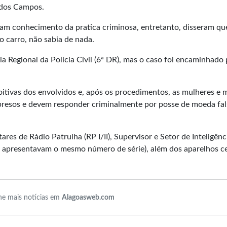
 dos Campos.
ham conhecimento da pratica criminosa, entretanto, disseram qu
 carro, não sabia de nada.
 Regional da Polícia Civil (6ª DR), mas o caso foi encaminhado 
oitivas dos envolvidos e, após os procedimentos, as mulheres e
esos e devem responder criminalmente por posse de moeda fals
res de Rádio Patrulha (RP I/II), Supervisor e Setor de Inteligênci
 apresentavam o mesmo número de série), além dos aparelhos ce
e mais notícias em
Alagoasweb.com