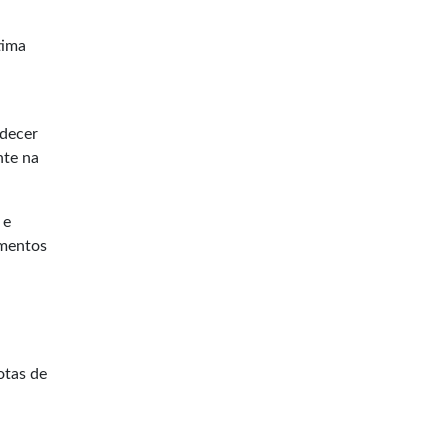
tima
edecer
nte na
 e
imentos
otas de