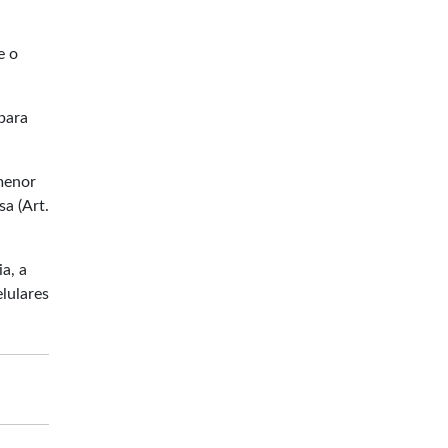
e o
para
 menor
a (Art.
a, a
lulares