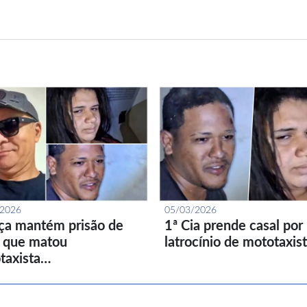
/2026
05/03/2026
iça mantém prisão de
1ª Cia prende casal por
l que matou
latrocínio de mototaxis
taxista…