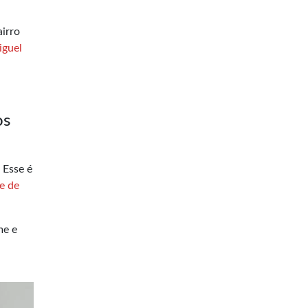
airro
iguel
os
 Esse é
e de
me e