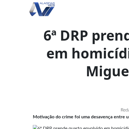
6ª DRP pren
em homicíd
Migue
Red
Motivação do crime foi uma desavença entre um