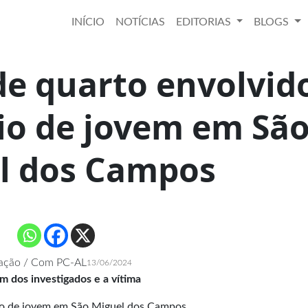
INÍCIO
NOTÍCIAS
EDITORIAS
BLOGS
de quarto envolvid
io de jovem em Sã
l dos Campos
ação / Com PC-AL
13/06/2024
 dos investigados e a vítima