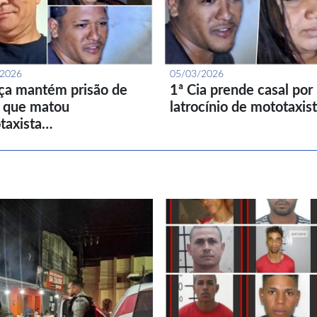
/2026
05/03/2026
iça mantém prisão de
1ª Cia prende casal por
l que matou
latrocínio de mototaxis
taxista…