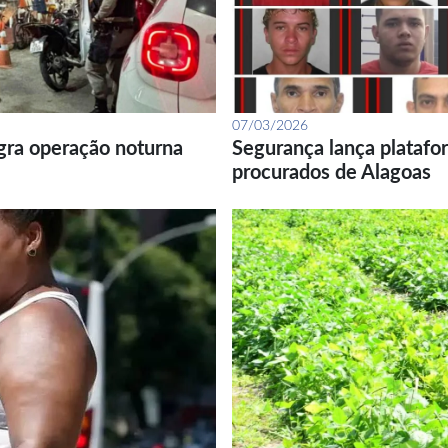
07/03/2026
gra operação noturna
Segurança lança platafor
procurados de Alagoas