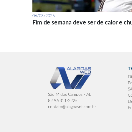
06/03/2026
Fim de semana deve ser de calor e ch
T
Di
Po
S
São M.dos Campos - AL
Co
82 9.9311-2225
De
contato@alagoasnt.com.br
Po