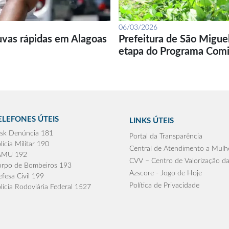
06/03/2026
uvas rápidas em Alagoas
Prefeitura de São Migue
etapa do Programa Com
ELEFONES ÚTEIS
LINKS ÚTEIS
sk Denúncia 181
Portal da Transparência
lícia Militar 190
Central de Atendimento a Mulh
AMU 192
CVV – Centro de Valorização da
rpo de Bombeiros 193
Azscore - Jogo de Hoje
fesa Civil 199
Política de Privacidade
lícia Rodoviária Federal 1527