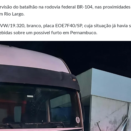
visão do batalhão na rodovia federal BR-104, nas proximidades
m Rio Largo.
r VW/19.320, branco, placa EOE7F40/SP, cuja situação já havia 
cebidas sobre um possível furto em Pernambuco.