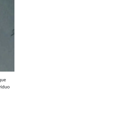
que
víduo