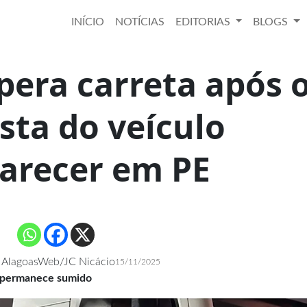
INÍCIO
NOTÍCIAS
EDITORIAS
BLOGS
pera carreta após 
sta do veículo
arecer em PE
 AlagoasWeb/JC Nicácio
15/11/2025
ta permanece sumido