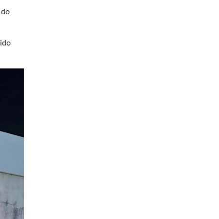
 do
sido