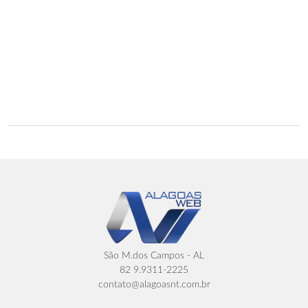
São M.dos Campos - AL
82 9.9311-2225
contato@alagoasnt.com.br