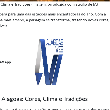
lima e Tradições (imagem: prroduzida com auxilio de IA)
epara para uma das estações mais encantadoras do ano. Com a
ima mais ameno, a paisagem se transforma, trazendo novas cores, 
veis.
atsApp
lagoas: Cores, Clima e Tradições
impacta Alagoas, quais são as mudanças mais marcantes e com