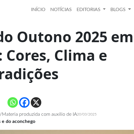
INÍCIO
NOTÍCIAS
EDITORIAS
BLOGS
do Outono 2025 em
 Cores, Clima e
radições
Materia produzida com auxílio de IA
20/03/2025
s e do aconchego