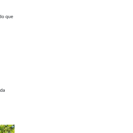
odo que
 da