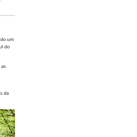
ando um
ul do
 as
s da