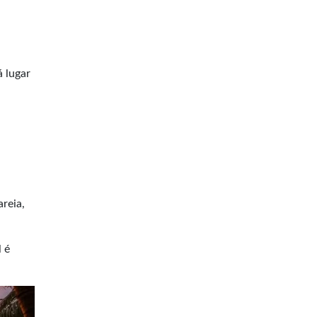
 lugar
reia,
 é