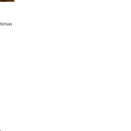
brisas
o