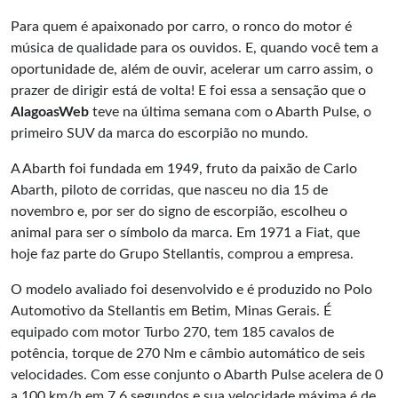
Para quem é apaixonado por carro, o ronco do motor é
música de qualidade para os ouvidos. E, quando você tem a
oportunidade de, além de ouvir, acelerar um carro assim, o
prazer de dirigir está de volta! E foi essa a sensação que o
AlagoasWeb
teve na última semana com o Abarth Pulse, o
primeiro SUV da marca do escorpião no mundo.
A Abarth foi fundada em 1949, fruto da paixão de Carlo
Abarth, piloto de corridas, que nasceu no dia 15 de
novembro e, por ser do signo de escorpião, escolheu o
animal para ser o símbolo da marca. Em 1971 a Fiat, que
hoje faz parte do Grupo Stellantis, comprou a empresa.
O modelo avaliado foi desenvolvido e é produzido no Polo
Automotivo da
Stellantis
em Betim, Minas Gerais. É
equipado com motor Turbo 270, tem 185 cavalos de
potência, torque de 270 Nm e câmbio automático de seis
velocidades. Com esse conjunto o Abarth Pulse acelera de 0
a 100 km/h em 7,6 segundos e sua velocidade máxima é de