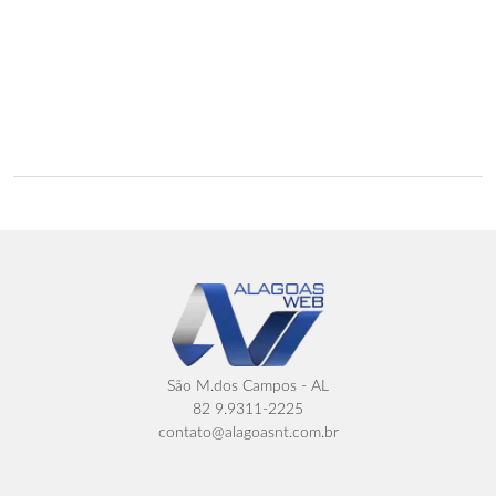
São M.dos Campos - AL
82 9.9311-2225
contato@alagoasnt.com.br