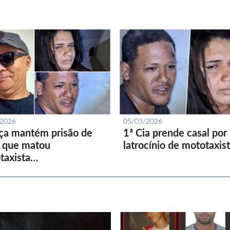
/2026
05/03/2026
iça mantém prisão de
1ª Cia prende casal por
l que matou
latrocínio de mototaxis
taxista…