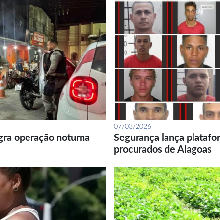
07/03/2026
gra operação noturna
Segurança lança platafor
procurados de Alagoas