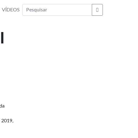
VÍDEOS
Buscar
l
 da
e 2019,