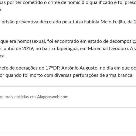
oas por ter cometido o crime de homicídio qualificado e foi pres
a.
isão preventiva decretado pela Juíza Fabíola Melo Feijão, da 2
, que era homossexual, foi encontrado em estado de decomposiç
e junho de 2019, no bairro Taperaguá, em Marechal Deodoro. A 
ca.
hefe de operações do 17°DP, Antônio Augusto, no dia em que o
tor quando foi morto com diversas perfurações de arma branca.
e mais notícias em
Alagoasweb.com