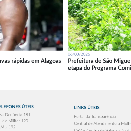
06/03/2026
uvas rápidas em Alagoas
Prefeitura de São Migue
etapa do Programa Com
ELEFONES ÚTEIS
LINKS ÚTEIS
sk Denúncia 181
Portal da Transparência
lícia Militar 190
Central de Atendimento a Mulh
AMU 192
CVV – Centro de Valorização da