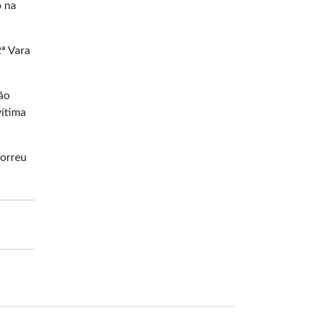
o na
ª Vara
ão
vítima
correu