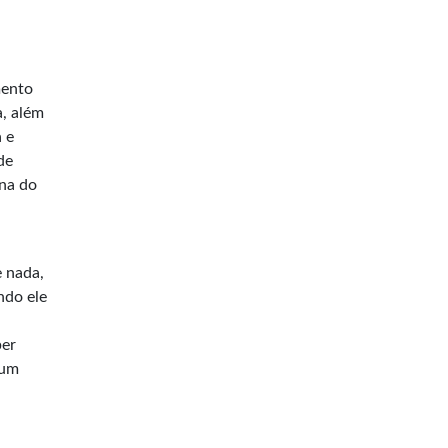
mento
a, além
 e
de
ana do
 nada,
ndo ele
ber
 um