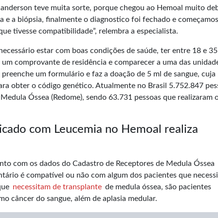
uanderson teve muita sorte, porque chegou ao Hemoal muito deb
a e a biópsia, finalmente o diagnostico foi fechado e começamo
e tivesse compatibilidade”, relembra a especialista.
necessário estar com boas condições de saúde, ter entre 18 e 35
 um comprovante de residência e comparecer a uma das unidad
preenche um formulário e faz a doação de 5 ml de sangue, cuja
ra obter o código genético. Atualmente no Brasil 5.752.847 pe
 Medula Óssea (Redome), sendo 63.731 pessoas que realizaram 
ticado com Leucemia no Hemoal realiza
mento com os dados do Cadastro de Receptores de Medula Óssea
untário é compatível ou não com algum dos pacientes que necess
 que
necessitam de transplante
de medula óssea, são pacientes
mo câncer do sangue, além de aplasia medular.