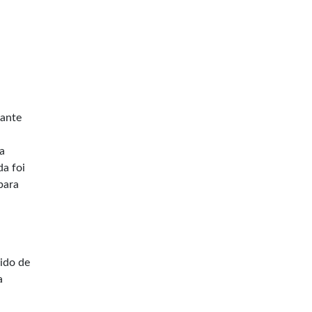
lante
a
da foi
para
ido de
a