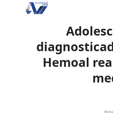
Adolesc
diagnostica
Hemoal real
med
Reda