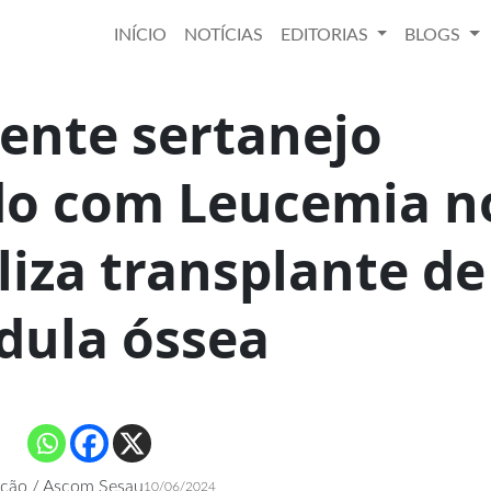
INÍCIO
NOTÍCIAS
EDITORIAS
BLOGS
ente sertanejo
do com Leucemia n
iza transplante de
ula óssea
ção / Ascom Sesau
10/06/2024