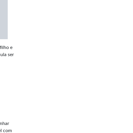
ilho e
ula ser
anhar
el com