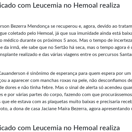
ticado com Leucemia no Hemoal realiza
derson Bezerra Mendonça se recuperou e, agora, devido ao trata
gue coletado pelo Hemoal, já que sua imunidade ainda está baix
 médico durante os próximos 5 anos. Mas o tempo de incerteza
 e da irmã, ele sabe que no Sertão há seca, mas o tempo agora é 
ransplante realizado e das várias viagens entre os percursos Sant
o Kauanderson é sinônimo de esperança para quem espera por um
çou a aparecer com manchas roxas na pele, não desconfiamos de
e dores e não tinha febre. Mas o sinal de alerta só acendeu qua
s e por várias partes do corpo, fazendo com que procurássemos
 que ele estava com as plaquetas muito baixas e precisaria rece
oto, a dona de casa Jaciane Maíra Bezerra, agora apresentando
ticado com Leucemia no Hemoal realiza