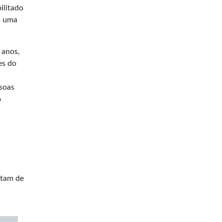
ilitado
s uma
 anos,
es do
ssoas
o
itam de