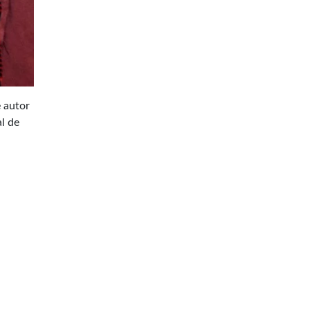
e autor
l de