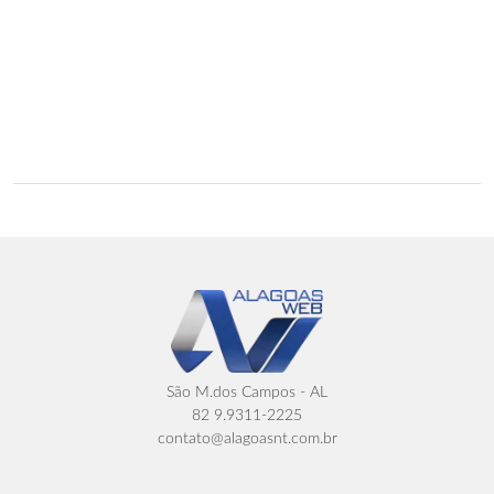
São M.dos Campos - AL
82 9.9311-2225
contato@alagoasnt.com.br