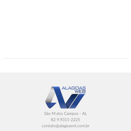
São M.dos Campos - AL
82 9.9311-2225
contato@alagoasnt.com.br