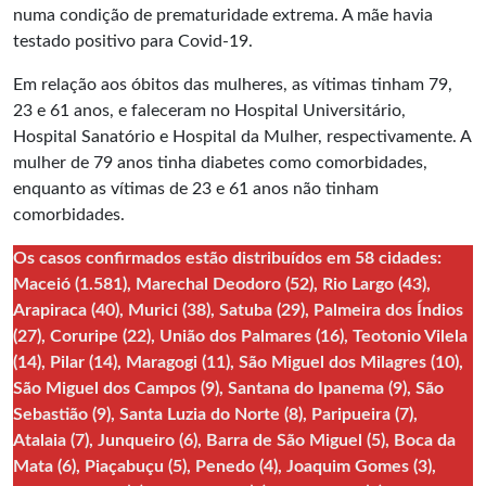
numa condição de prematuridade extrema. A mãe havia
testado positivo para Covid-19.
Em relação aos óbitos das mulheres, as vítimas tinham 79,
23 e 61 anos, e faleceram no Hospital Universitário,
Hospital Sanatório e Hospital da Mulher, respectivamente. A
mulher de 79 anos tinha diabetes como comorbidades,
enquanto as vítimas de 23 e 61 anos não tinham
comorbidades.
Os casos confirmados estão distribuídos em 58 cidades:
Maceió (1.581), Marechal Deodoro (52), Rio Largo (43),
Arapiraca (40), Murici (38), Satuba (29), Palmeira dos Índios
(27), Coruripe (22), União dos Palmares (16), Teotonio Vilela
(14), Pilar (14), Maragogi (11), São Miguel dos Milagres (10),
São Miguel dos Campos (9), Santana do Ipanema (9), São
Sebastião (9), Santa Luzia do Norte (8), Paripueira (7),
Atalaia (7), Junqueiro (6), Barra de São Miguel (5), Boca da
Mata (6), Piaçabuçu (5), Penedo (4), Joaquim Gomes (3),