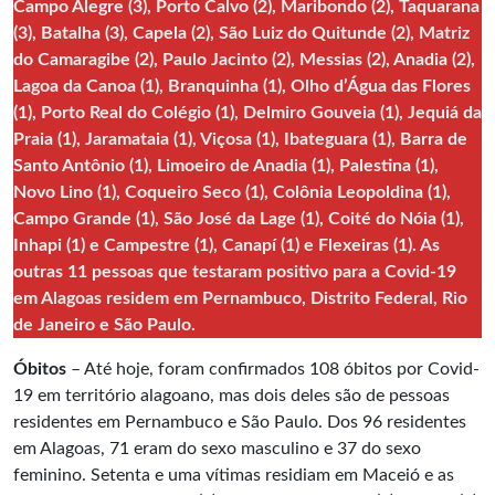
Campo Alegre (3), Porto Calvo (2), Maribondo (2), Taquarana
(3), Batalha (3), Capela (2), São Luiz do Quitunde (2), Matriz
do Camaragibe (2), Paulo Jacinto (2), Messias (2), Anadia (2),
Lagoa da Canoa (1), Branquinha (1), Olho d’Água das Flores
(1), Porto Real do Colégio (1), Delmiro Gouveia (1), Jequiá da
Praia (1), Jaramataia (1), Viçosa (1), Ibateguara (1), Barra de
Santo Antônio (1), Limoeiro de Anadia (1), Palestina (1),
Novo Lino (1), Coqueiro Seco (1), Colônia Leopoldina (1),
Campo Grande (1), São José da Lage (1), Coité do Nóia (1),
Inhapi (1) e Campestre (1), Canapí (1) e Flexeiras (1). As
outras 11 pessoas que testaram positivo para a Covid-19
em Alagoas residem em Pernambuco, Distrito Federal, Rio
de Janeiro e São Paulo.
Óbitos
– Até hoje, foram confirmados 108 óbitos por Covid-
19 em território alagoano, mas dois deles são de pessoas
residentes em Pernambuco e São Paulo. Dos 96 residentes
em Alagoas, 71 eram do sexo masculino e 37 do sexo
feminino. Setenta e uma vítimas residiam em Maceió e as