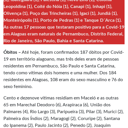
Leopoldina (1), Coité do Nóia (1), Canapi (1), Inhapi (1),
Olivença (1), Poço das Trincheiras (1), Igaci (1), Jundiá (1),
Monteirópolis (1), Porto de Pedras (1) e Tanque D´Arca (1).
As outras 17 pessoas que testaram positivo para a Covid-19
em Alagoas eram naturais de Pernambuco, Distrito Federal,
Rio de Janeiro, São Paulo, Bahia e Santa Catarina.
Óbitos –
Até hoje, foram confirmados 187 óbitos por Covid-
19 em território alagoano, mas três deles eram de pessoas
residentes em Pernambuco, São Paulo e Santa Catarina,
tendo como vítimas dois homens e uma mulher. Dos 184
residentes em Alagoas, 108 eram do sexo masculino e 76 do
sexo feminino.
Cento e dezenove vítimas residiam em Maceió e as outras
65 em Marechal Deodoro (6), Arapiraca (6), União dos
Palmares (4), Rio Largo (3), Paripueira (3), Pilar (3), Murici (2),
Palmeira dos Índios (2), Maragogi (2), Coruripe (2), Santana
do Ipanema (2), Paulo Jacinto (2), Penedo (2), Joaquim