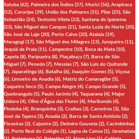
Satuba (62), Palmeira dos Índios (57), Murici (56), Arapiraca
(52), Coruripe (39), União dos Palmares (31), Pilar (25), São
Sebastião (24), Teotonio Vilela (23), Santana do Ipanema
(23), São Miguel dos Campos (21), Santa Luzia do Norte (20),
São José da Laje (20), Porto Calvo (20), Atalaia (19),
Maragogi (17), São Miguel dos Milagres (13), Junqueiro (11),
Jequiá da Praia (11), Campestre (10), Boca da Mata (10),
Capela (8), Paripueira (8), Piaçabuçu (7), Barra de São
Miguel (7), Penedo (7), Messias (7), São Luis do Quitunde
(7), Japaratinga (6), Batalha (6), Joaquim Gomes (5), Viçosa
(6), Limoeiro de Anadia (6), Matriz do Camaragibe (5),
Coqueiro Seco (5), Campo Alegre (4), Campo Grande (5),
Quebrangulo (5), Paulo Jacinto (4), Taquarana (4), Major
Izidoro (4), Olho d’Água das Flores (4), Maribondo (4),
Pindoba (4), Branquinha (3), Craíbas (3), Carneiros (3), São
José da Tapera (3), Anadia (2), Barra de Santo Antônio (2),
Flexeiras (2), Cajueiro (2), Delmiro Gouveia (2), Cacimbinhas
(2), Porto Real do Colégio (1), Lagoa da Canoa (1), Jaramataia
(1), Ibateguara (1), Palestina (1), Novo Lino (1), Colônia