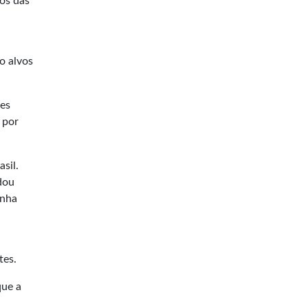
tos das
o alvos
ões
 por
sil.
dou
inha
tes.
que a