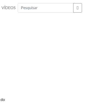
VÍDEOS
Buscar
a
 do