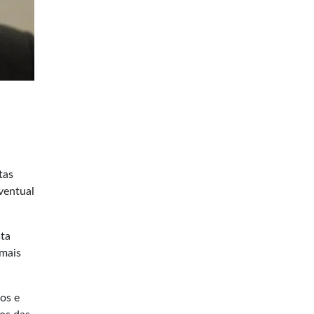
tas
eventual
sta
emais
os e