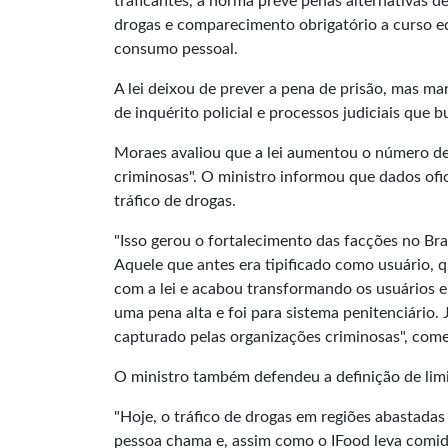
traficantes, a norma prevê penas alternativas d
drogas e comparecimento obrigatório a curso ed
consumo pessoal.
A lei deixou de prever a pena de prisão, mas ma
de inquérito policial e processos judiciais que
Moraes avaliou que a lei aumentou o número de 
criminosas". O ministro informou que dados ofi
tráfico de drogas.
"Isso gerou o fortalecimento das facções no Bra
Aquele que antes era tipificado como usuário,
com a lei e acabou transformando os usuários e
uma pena alta e foi para sistema penitenciário.
capturado pelas organizações criminosas", com
O ministro também defendeu a definição de limit
"Hoje, o tráfico de drogas em regiões abastadas 
pessoa chama e, assim como o IFood leva comida