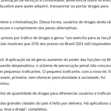
e prestação de serviços à comunidade, advertência sobre os efei
ucativo para quem adquirir, transportar ou portar drogas para
nteve a criminalização. Dessa forma, usuários de drogas ainda sã
 buscam o cumprimento das penas alternativas.
presos por tráfico de drogas e gerou "um exército para as facç
ciais mostram que 25% dos presos no Brasil (201 mil) respondem
sil. A aplicação da lei gerou aumento do poder das facções no Bra
 quando despenalizou, o sistema de persecução penal não concor
m pequenos traficantes. O pequeno traficante, com a nova lei, t
 Jovem, primário, sem oferecer periculosidade à sociedade, foi
entou.
es de quantidade de drogas para diferenciar usuários e trafican
das grandes cidades do país é feito por delivery. Há aplicativos 
, leva a droga", completou.