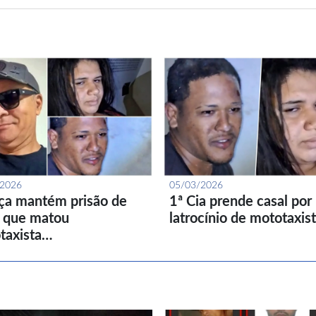
/2026
05/03/2026
iça mantém prisão de
1ª Cia prende casal por
l que matou
latrocínio de mototaxis
taxista…