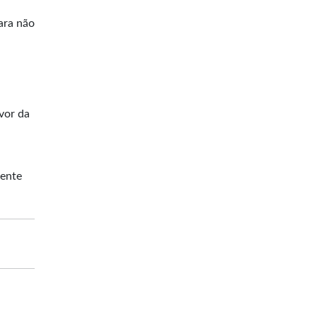
ara não
vor da
mente