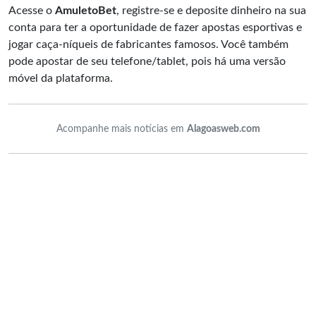
Acesse o
AmuletoBet
, registre-se e deposite dinheiro na sua
conta para ter a oportunidade de fazer apostas esportivas e
jogar caça-níqueis de fabricantes famosos. Você também
pode apostar de seu telefone/tablet, pois há uma versão
móvel da plataforma.
Acompanhe mais notícias em
Alagoasweb.com