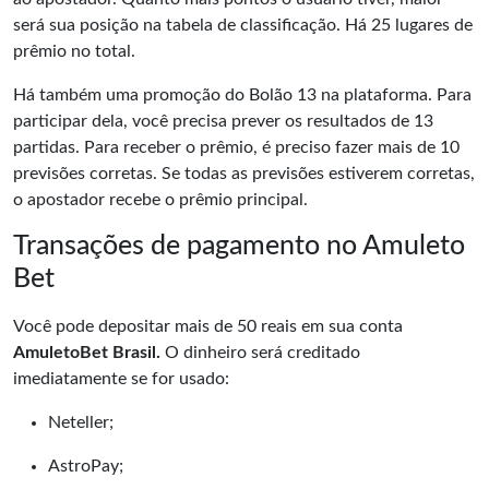
será sua posição na tabela de classificação. Há 25 lugares de
prêmio no total.
Há também uma promoção do Bolão 13 na plataforma. Para
participar dela, você precisa prever os resultados de 13
partidas. Para receber o prêmio, é preciso fazer mais de 10
previsões corretas. Se todas as previsões estiverem corretas,
o apostador recebe o prêmio principal.
Transações de pagamento no Amuleto
Bet
Você pode depositar mais de 50 reais em sua conta
AmuletoBet Brasil.
O dinheiro será creditado
imediatamente se for usado:
Neteller;
AstroPay;