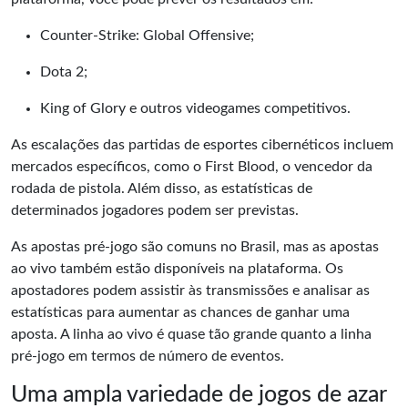
Counter-Strike: Global Offensive;
Dota 2;
King of Glory e outros videogames competitivos.
As escalações das partidas de esportes cibernéticos incluem
mercados específicos, como o First Blood, o vencedor da
rodada de pistola. Além disso, as estatísticas de
determinados jogadores podem ser previstas.
As apostas pré-jogo são comuns no Brasil, mas as apostas
ao vivo também estão disponíveis na plataforma. Os
apostadores podem assistir às transmissões e analisar as
estatísticas para aumentar as chances de ganhar uma
aposta. A linha ao vivo é quase tão grande quanto a linha
pré-jogo em termos de número de eventos.
Uma ampla variedade de jogos de azar