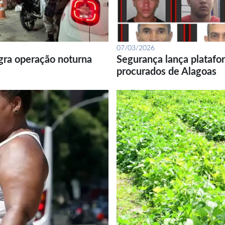
07/03/2026
gra operação noturna
Segurança lança platafor
procurados de Alagoas