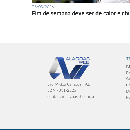
06/03/2026
Fim de semana deve ser de calor e ch
T
Di
Po
S
São M.dos Campos - AL
Co
82 9.9311-2225
De
contato@alagoasnt.com.br
Po