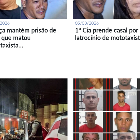
/2026
05/03/2026
iça mantém prisão de
1ª Cia prende casal por
l que matou
latrocínio de mototaxis
taxista…