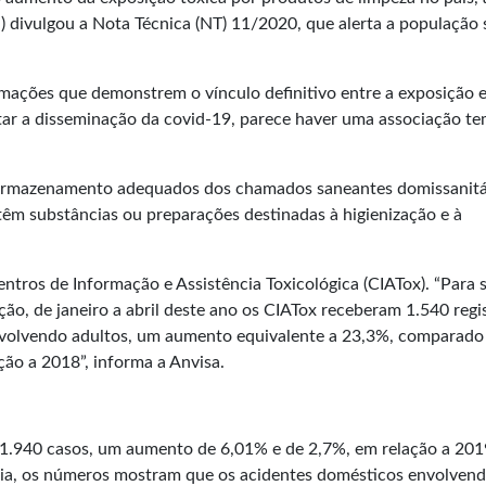
a) divulgou a
Nota Técnica (NT) 11/2020
, que alerta a população
mações que demonstrem o vínculo definitivo entre a exposição e
itar a disseminação da covid-19, parece haver uma associação t
armazenamento adequados dos chamados saneantes domissanitá
têm substâncias ou preparações destinadas à higienização e à
tros de Informação e Assistência Toxicológica (CIATox). “Para s
ão, de janeiro a abril deste ano os CIATox receberam 1.540 regi
nvolvendo adultos, um aumento equivalente a 23,3%, comparado
ão a 2018”, informa a Anvisa.
s 1.940 casos, um aumento de 6,01% e de 2,7%, em relação a 201
ia, os números mostram que os acidentes domésticos envolven