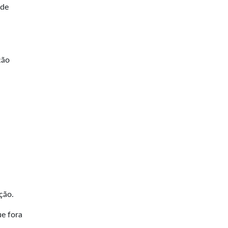
 de
ção
ção.
ue fora