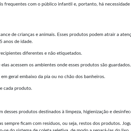
s frequentes com o público infantil e, portanto, há necessidade
ance de crianças e animais. Esses produtos podem atrair a aten
5 anos de idade.
ecipientes diferentes e não etiquetados.
e elas acessem os ambientes onde esses produtos são guardados.
 em geral embaixo da pia ou no chão dos banheiros.
 de cada produto.
 desses produtos destinados à limpeza, higienização e desinfec
las sempre ficam com resíduos, ou seja, restos dos produtos. Jog
-se do sistema de coleta seletiva, de modo a separá-las do lixo