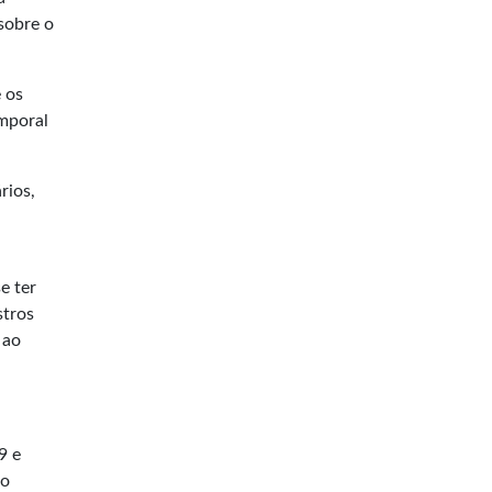
 sobre o
 os
emporal
rios,
e ter
stros
 ao
9 e
do