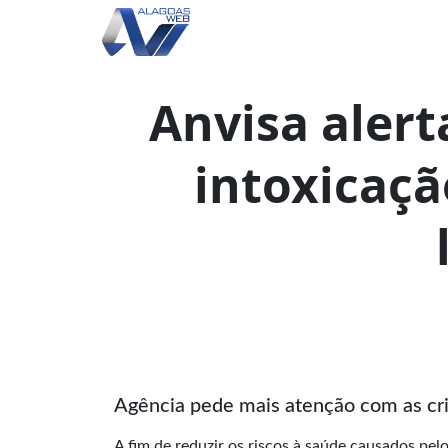
Anvisa aler
intoxicaçã
Agência pede mais atenção com as cr
A fim de reduzir os riscos à saúde causados pel