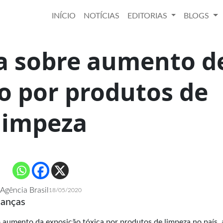
INÍCIO
NOTÍCIAS
EDITORIAS
BLOGS
ta sobre aumento d
o por produtos de
limpeza
Agência Brasil
18/05/2020
ianças
o aumento da exposição tóxica por produtos de limpeza no país, 