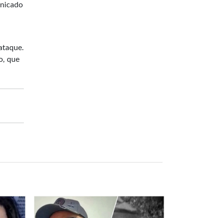
unicado
ataque.
o, que