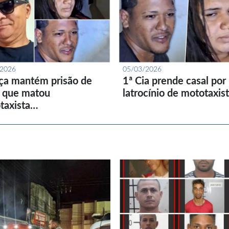
/2026
05/03/2026
iça mantém prisão de
1ª Cia prende casal por
l que matou
latrocínio de mototaxis
taxista…