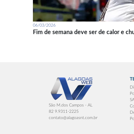
06/03/2026
Fim de semana deve ser de calor e ch
T
Di
Po
S
São M.dos Campos - AL
Co
82 9.9311-2225
De
contato@alagoasnt.com.br
Po