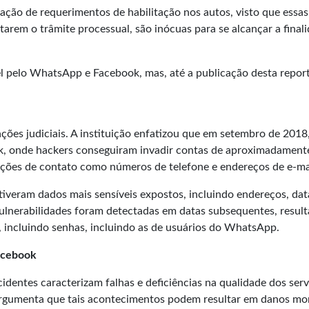
ão de requerimentos de habilitação nos autos, visto que essas
tarem o trâmite processual, são inócuas para se alcançar a final
 pelo WhatsApp e Facebook, mas, até a publicação desta repor
ações judiciais. A instituição enfatizou que em setembro de 2018
k, onde hackers conseguiram invadir contas de aproximadament
ções de contato como números de telefone e endereços de e-ma
tiveram dados mais sensíveis expostos, incluindo endereços, dat
vulnerabilidades foram detectadas em datas subsequentes, resul
, incluindo senhas, incluindo as de usuários do WhatsApp.
acebook
cidentes caracterizam falhas e deficiências na qualidade dos ser
rgumenta que tais acontecimentos podem resultar em danos mo