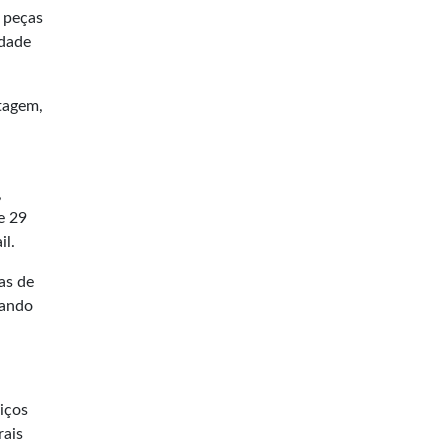
 peças
idade
tagem,
,
e 29
il.
as de
tando
viços
rais