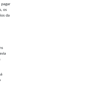
 pagar
s, os
ios da
ns
avia
s
há
o