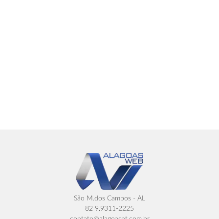
São M.dos Campos - AL
82 9.9311-2225
contato@alagoasnt.com.br