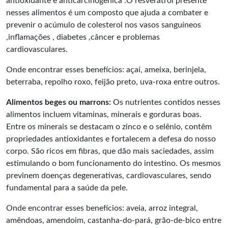
antioxidante e anticarcinogênica .O resveratrol presente
nesses alimentos é um composto que ajuda a combater e
prevenir o acúmulo de colesterol nos vasos sanguíneos
,inflamações , diabetes ,câncer e problemas
cardiovasculares.
Onde encontrar esses benefícios: açaí, ameixa, berinjela,
beterraba, repolho roxo, feijão preto, uva-roxa entre outros.
Alimentos beges ou marrons:
Os nutrientes contidos nesses
alimentos incluem vitaminas, minerais e gorduras boas.
Entre os minerais se destacam o zinco e o selênio, contêm
propriedades antioxidantes e fortalecem a defesa do nosso
corpo. São ricos em fibras, que dão mais saciedades, assim
estimulando o bom funcionamento do intestino. Os mesmos
previnem doenças degenerativas, cardiovasculares, sendo
fundamental para a saúde da pele.
Onde encontrar esses benefícios: aveia, arroz integral,
amêndoas, amendoim, castanha-do-pará, grão-de-bico entre