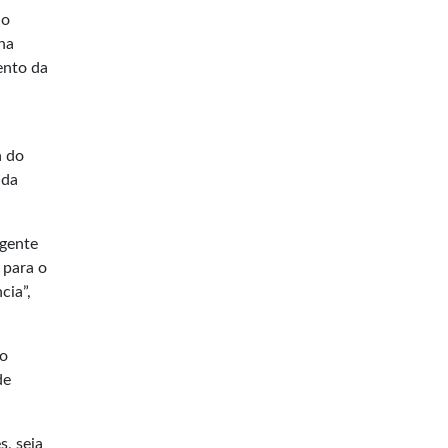
do
ha
ento da
a do
 da
 gente
 para o
cia”,
ão
de
, seja