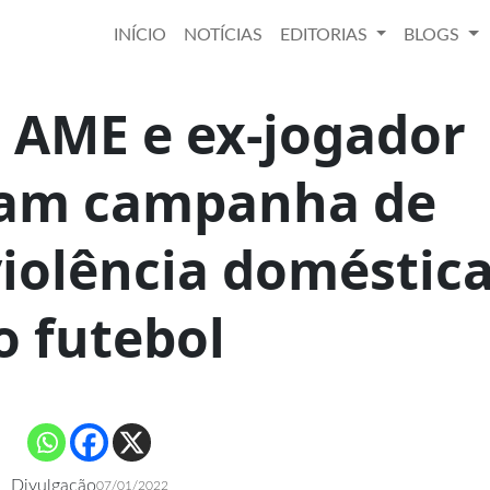
INÍCIO
NOTÍCIAS
EDITORIAS
BLOGS
 AME e ex-jogador
çam campanha de
iolência doméstic
o futebol
Divulgação
07/01/2022