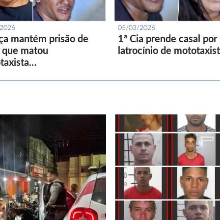
/2026
05/03/2026
iça mantém prisão de
1ª Cia prende casal por
l que matou
latrocínio de mototaxis
taxista…