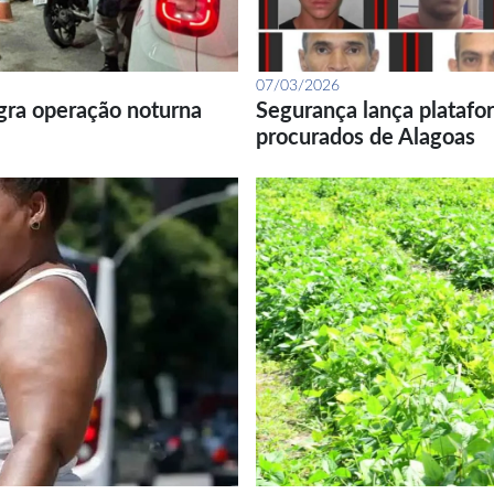
07/03/2026
gra operação noturna
Segurança lança platafor
procurados de Alagoas