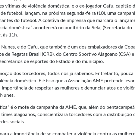
 vítimas de violência doméstica, e o ex-jogador Cafu, capitão 
 de futebol, lançam, na próxima segunda-feira (10), uma campan
mantes do futebol. A coletiva de imprensa que marcará o lançam
ia doméstica” acontecerá no auditório da Selaj (Secretaria do
, às 11h.
ia Nunes, e do Cafu, que também é um dos embaixadores da Cop
e de Regatas Brasil (CRB), do Centro Sportivo Alagoano (CSA) e
secretários de esportes do Estado e do município.
oção dos torcedores, todos nós já sabemos. Entretanto, pouca
olência doméstica. E é isso que a Associação AME pretende levar
 importância de respeitar as mulheres e denunciar atos de violên
 Nunes.
stica” é o mote da campanha da AME, que, além do pentacampe
 times alagoanos, conscientizará torcedores com a distribuição 
edes sociais.
ra a importância de se combater a violência contra as mulheres