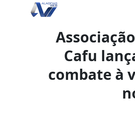
Associação
Cafu lan
combate à v
n