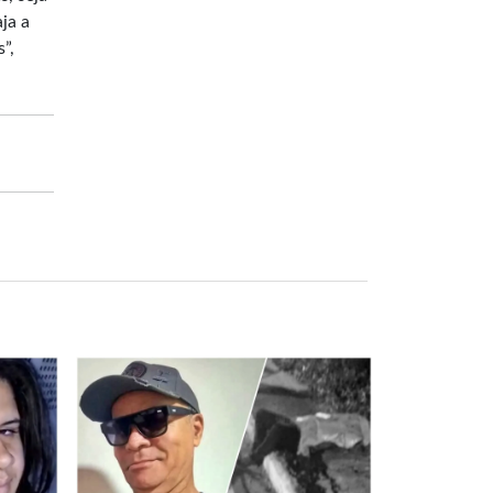
ja a
”,