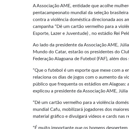
A Associação AME, entidade que acolhe mulheres
pentacampeonato mundial da seleção brasileira
contra a violência doméstica direcionada aos a
campanha “Dê um cartão vermelho para a violênc
Esporte, Lazer e Juventude) , no estádio Rei Pelé
Ao lado da presidente da Associação AME, Júl
Mundo do Catar, estarão os presidentes do Club
Federação Alagoana de Futebol (FAF), além dos 
“Que o futebol é um esporte que mexe com a em
relaciona os dias de jogos com o aumento da vi
público que frequenta os estádios em Alagoas: a
explicou a presidente da Associação AME, Júlia
“Dê um cartão vermelho para a violência domé
mundial Cafu, mobilizará jogadores dos maiores
material gráfico e divulgará vídeos e cards nas r
“É muito importante que os homens despertem pa