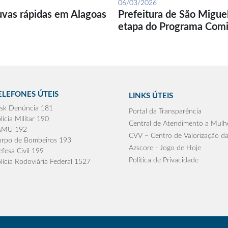
06/03/2026
uvas rápidas em Alagoas
Prefeitura de São Migue
etapa do Programa Com
ELEFONES ÚTEIS
LINKS ÚTEIS
sk Denúncia 181
Portal da Transparência
lícia Militar 190
Central de Atendimento a Mulh
AMU 192
CVV – Centro de Valorização da
rpo de Bombeiros 193
Azscore - Jogo de Hoje
fesa Civil 199
Política de Privacidade
lícia Rodoviária Federal 1527