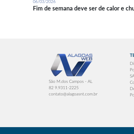
06/03/2026
Fim de semana deve ser de calor e ch
T
Di
Po
S
São M.dos Campos - AL
Co
82 9.9311-2225
De
contato@alagoasnt.com.br
Po