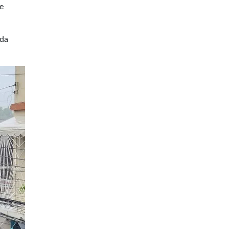
e
 da