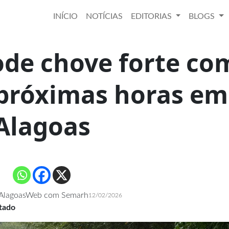
INÍCIO
NOTÍCIAS
EDITORIAS
BLOGS
ode chove forte co
 próximas horas em
Alagoas
 AlagoasWeb com Semarh
12/02/2026
stado