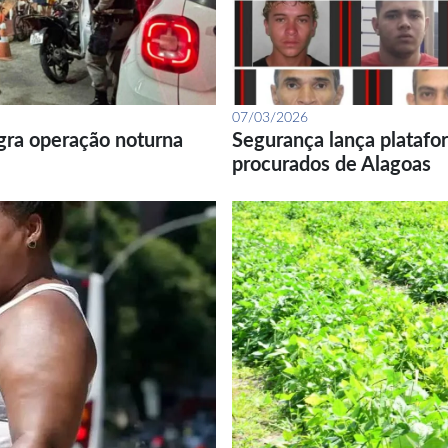
07/03/2026
gra operação noturna
Segurança lança platafor
procurados de Alagoas