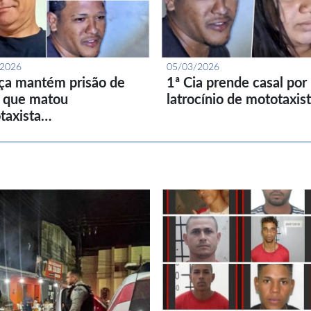
/2026
05/03/2026
iça mantém prisão de
1ª Cia prende casal por
l que matou
latrocínio de mototaxis
taxista…