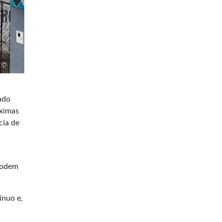
ado
óximas
cia de
 podem
ínuo e,