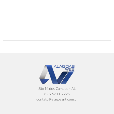
São M.dos Campos - AL
82 9.9311-2225
contato@alagoasnt.com.br