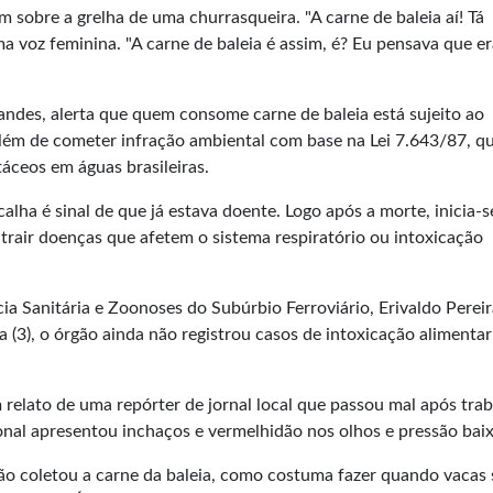
m sobre a grelha de uma churrasqueira. "A carne de baleia aí! Tá
ma voz feminina. "A carne de baleia é assim, é? Eu pensava que e
andes, alerta que quem consome carne de baleia está sujeito ao
ém de cometer infração ambiental com base na Lei 7.643/87, q
áceos em águas brasileiras.
lha é sinal de que já estava doente. Logo após a morte, inicia-s
trair doenças que afetem o sistema respiratório ou intoxicação
cia Sanitária e Zoonoses do Subúrbio Ferroviário, Erivaldo Perei
ra (3), o órgão ainda não registrou casos de intoxicação alimentar
relato de uma repórter de jornal local que passou mal após trab
onal apresentou inchaços e vermelhidão nos olhos e pressão baix
ão coletou a carne da baleia, como costuma fazer quando vacas