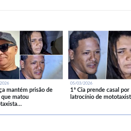
/2026
05/03/2026
iça mantém prisão de
1ª Cia prende casal por
l que matou
latrocínio de mototaxis
taxista…