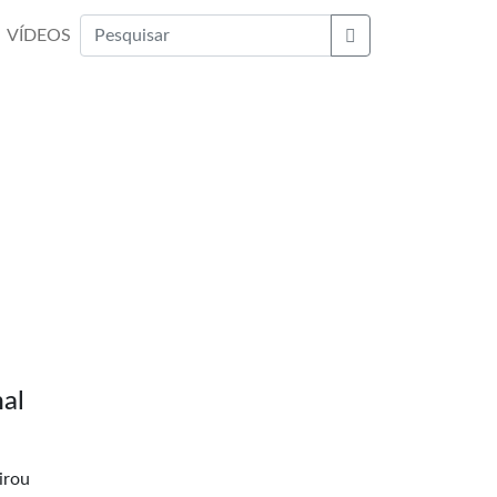
VÍDEOS
Buscar
al
irou