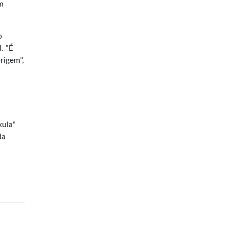
m
o
. "É
rigem",
xula"
da