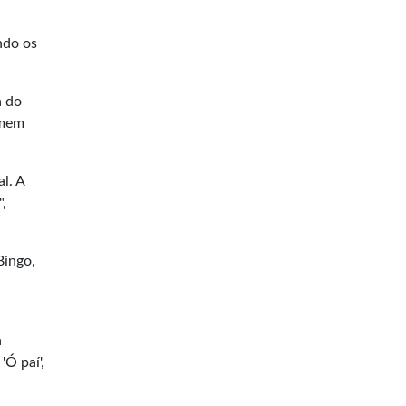
ndo os
a do
omem
l. A
",
Bingo,
a
'Ó paí',