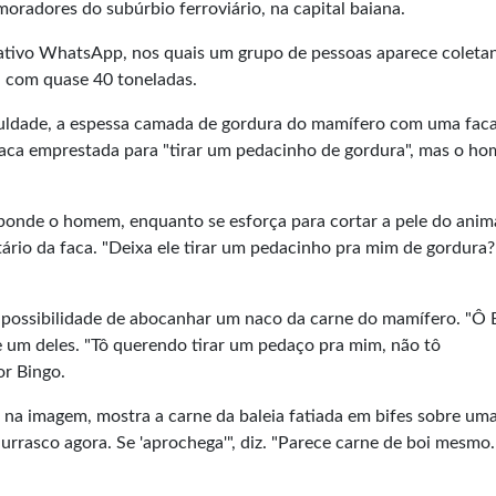
oradores do subúrbio ferroviário, na capital baiana.
cativo WhatsApp, nos quais um grupo de pessoas aparece coleta
, com quase 40 toneladas.
uldade, a espessa camada de gordura do mamífero com uma fac
 faca emprestada para "tirar um pedacinho de gordura", mas o h
esponde o homem, enquanto se esforça para cortar a pele do anima
tário da faca. "Deixa ele tirar um pedacinho pra mim de gordura?
 possibilidade de abocanhar um naco da carne do mamífero. "Ô 
e um deles. "Tô querendo tirar um pedaço pra mim, não tô
r Bingo.
na imagem, mostra a carne da baleia fatiada em bifes sobre um
hurrasco agora. Se 'aprochega'", diz. "Parece carne de boi mesmo. 