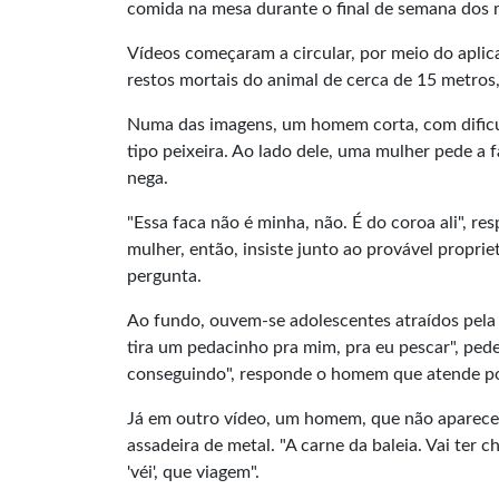
comida na mesa durante o final de semana dos m
Vídeos começaram a circular, por meio do apli
restos mortais do animal de cerca de 15 metros
Numa das imagens, um homem corta, com dific
tipo peixeira. Ao lado dele, uma mulher pede a
nega.
"Essa faca não é minha, não. É do coroa ali", r
mulher, então, insiste junto ao provável proprie
pergunta.
Ao fundo, ouvem-se adolescentes atraídos pela
tira um pedacinho pra mim, pra eu pescar", ped
conseguindo", responde o homem que atende po
Já em outro vídeo, um homem, que não aparece 
assadeira de metal. "A carne da baleia. Vai ter c
'véi', que viagem".