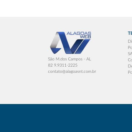
T
Di
Po
S
São M.dos Campos - AL
Co
82 9.9311-2225
De
contato@alagoasnt.com.br
Po