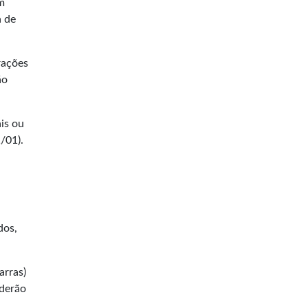
m
a de
rações
ão
is ou
/01).
dos,
arras)
oderão