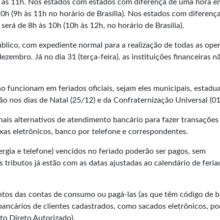
h às 11h. Nos estados com estados com diferença de uma hora e
s 10h (9h às 11h no horário de Brasília). Nos estados com diferenç
será de 8h às 10h (10h às 12h, no horário de Brasília).
úblico, com expediente normal para a realização de todas as ope
dezembro. Já no dia 31 (terça-feira), as instituições financeiras n
 funcionam em feriados oficiais, sejam eles municipais, estadua
o nos dias de Natal (25/12) e da Confraternização Universal (01
anais alternativos de atendimento bancário para fazer transações
ixas eletrônicos, banco por telefone e correspondentes.
gia e telefone) vencidos no feriado poderão ser pagos, sem
 tributos já estão com as datas ajustadas ao calendário de feria
os das contas de consumo ou pagá-las (as que têm código de b
 bancários de clientes cadastrados, como sacados eletrônicos, p
o Direto Autorizado).