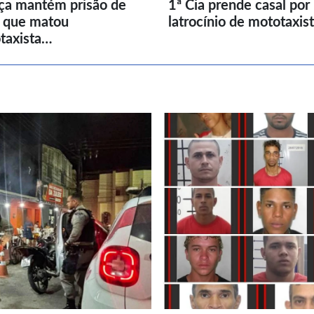
iça mantém prisão de
1ª Cia prende casal por
l que matou
latrocínio de mototaxis
taxista…