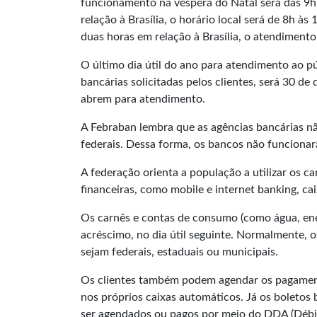
funcionamento na véspera do Natal será das 9
relação à Brasília, o horário local será de 8h à
duas horas em relação à Brasília, o atendimento 
O último dia útil do ano para atendimento ao p
bancárias solicitadas pelos clientes, será 30 de 
abrem para atendimento.
A Febraban lembra que as agências bancárias não
federais. Dessa forma, os bancos não funcionarã
A federação orienta a população a utilizar os c
financeiras, como mobile e internet banking, ca
Os carnês e contas de consumo (como água, ener
acréscimo, no dia útil seguinte. Normalmente, os
sejam federais, estaduais ou municipais.
Os clientes também podem agendar os pagament
nos próprios caixas automáticos. Já os boletos
ser agendados ou pagos por meio do DDA (Débit