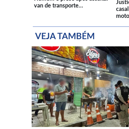
Just
van de transporte…
casa
moto
VEJA TAMBÉM