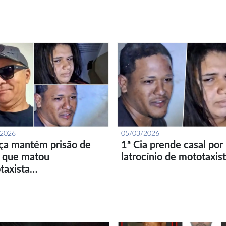
/2026
05/03/2026
iça mantém prisão de
1ª Cia prende casal por
l que matou
latrocínio de mototaxis
taxista…