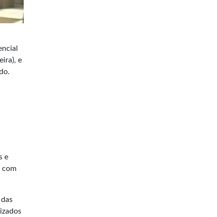
encial
ira), e
do.
s e
s com
 das
lizados