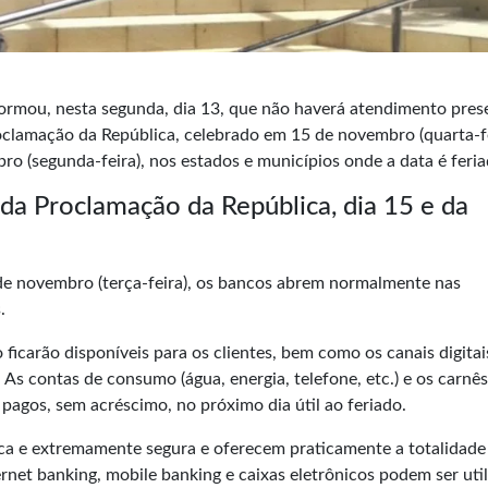
formou, nesta segunda, dia 13, que não haverá atendimento pres
oclamação da República, celebrado em 15 de novembro (quarta-fe
ro (segunda-feira), nos estados e municípios onde a data é feria
da Proclamação da República, dia 15 e da
21 de novembro (terça-feira), os bancos abrem normalmente nas
.
icarão disponíveis para os clientes, bem como os canais digitai
 As contas de consumo (água, energia, telefone, etc.) e os carnê
agos, sem acréscimo, no próximo dia útil ao feriado.
ica e extremamente segura e oferecem praticamente a totalidade
ernet banking, mobile banking e caixas eletrônicos podem ser uti