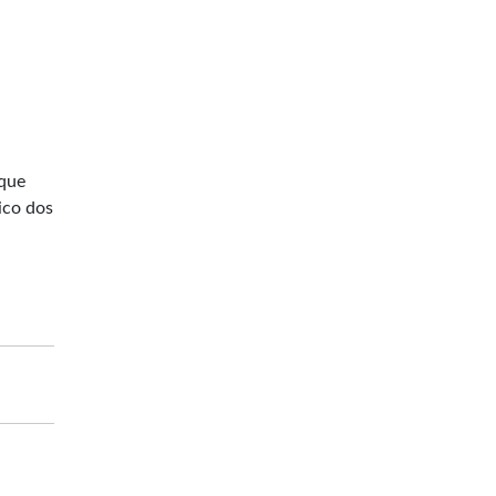
 que
ico dos