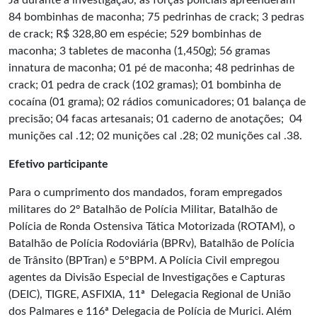
Já durante a investigação, as forças policiais apreenderam
84 bombinhas de maconha; 75 pedrinhas de crack; 3 pedras
de crack; R$ 328,80 em espécie; 529 bombinhas de
maconha; 3 tabletes de maconha (1,450g); 56 gramas
innatura de maconha; 01 pé de maconha; 48 pedrinhas de
crack; 01 pedra de crack (102 gramas); 01 bombinha de
cocaína (01 grama); 02 rádios comunicadores; 01 balança de
precisão; 04 facas artesanais; 01 caderno de anotações; 04
munições cal .12; 02 munições cal .28; 02 munições cal .38.
Efetivo participante
Para o cumprimento dos mandados, foram empregados
militares do 2º Batalhão de Polícia Militar, Batalhão de
Polícia de Ronda Ostensiva Tática Motorizada (ROTAM), o
Batalhão de Polícia Rodoviária (BPRv), Batalhão de Polícia
de Trânsito (BPTran) e 5°BPM. A Polícia Civil empregou
agentes da Divisão Especial de Investigações e Capturas
(DEIC), TIGRE, ASFIXIA, 11ª Delegacia Regional de União
dos Palmares e 116ª Delegacia de Polícia de Murici. Além