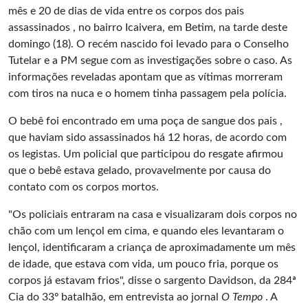
mês e 20 de dias de vida entre os corpos dos pais
assassinados , no bairro Icaivera, em Betim, na tarde deste
domingo (18). O recém nascido foi levado para o Conselho
Tutelar e a PM segue com as investigações sobre o caso. As
informações reveladas apontam que as vítimas morreram
com tiros na nuca e o homem tinha passagem pela polícia.
O bebê foi encontrado em uma poça de sangue dos pais ,
que haviam sido assassinados há 12 horas, de acordo com
os legistas. Um policial que participou do resgate afirmou
que o bebê estava gelado, provavelmente por causa do
contato com os corpos mortos.
"Os policiais entraram na casa e visualizaram dois corpos no
chão com um lençol em cima, e quando eles levantaram o
lençol, identificaram a criança de aproximadamente um mês
de idade, que estava com vida, um pouco fria, porque os
corpos já estavam frios", disse o sargento Davidson, da 284ª
Cia do 33º batalhão, em entrevista ao jornal
O Tempo
. A