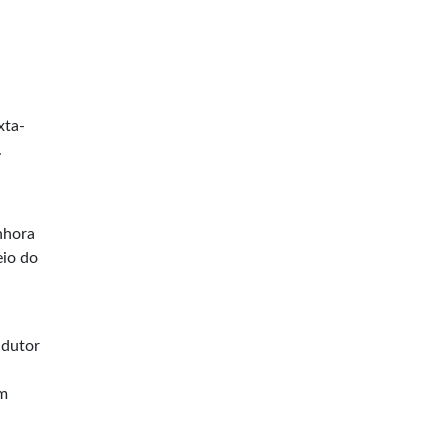
xta-
.
nhora
eio do
ndutor
um