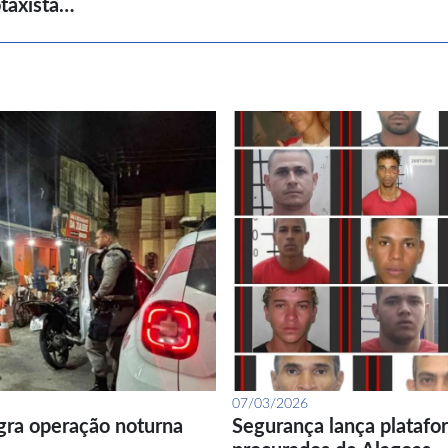
taxista…
07/03/2026
gra operação noturna
Segurança lança platafor