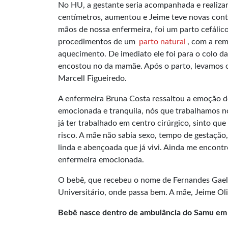
No HU, a gestante seria acompanhada e realizari
centímetros, aumentou e Jeime teve novas contr
mãos de nossa enfermeira, foi um parto cefáli
procedimentos de um
parto natural
, com a re
aquecimento. De imediato ele foi para o colo da
encostou no da mamãe. Após o parto, levamos o
Marcell Figueiredo.
A enfermeira Bruna Costa ressaltou a emoção de 
emocionada e tranquila, nós que trabalhamos n
já ter trabalhado em centro cirúrgico, sinto qu
risco. A mãe não sabia sexo, tempo de gestação,
linda e abençoada que já vivi. Ainda me encontr
enfermeira emocionada.
O bebê, que recebeu o nome de Fernandes Gael 
Universitário, onde passa bem. A mãe, Jeime O
Bebê nasce dentro de ambulância do Samu em