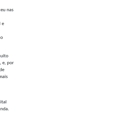
ceu nas
 e
co
muito
 e, por
 de
mais
a
ital
anda.