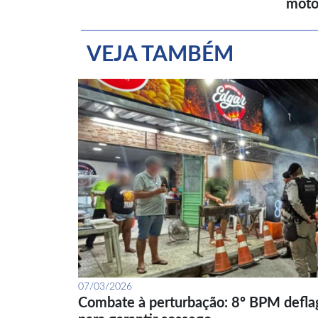
moto
VEJA TAMBÉM
07/03/2026
Combate à perturbação: 8º BPM defla