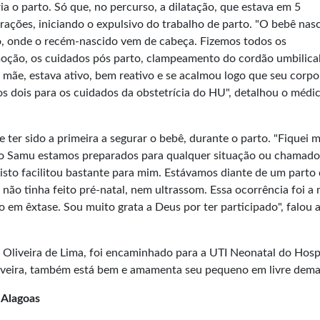
a o parto. Só que, no percurso, a dilatação, que estava em 5
ações, iniciando o expulsivo do trabalho de parto. "O bebê nas
co, onde o recém-nascido vem de cabeça. Fizemos todos os
moção, os cuidados pós parto, clampeamento do cordão umbilical
 mãe, estava ativo, bem reativo e se acalmou logo que seu corpo
s dois para os cuidados da obstetrícia do HU", detalhou o médi
ter sido a primeira a segurar o bebê, durante o parto. "Fiquei 
o Samu estamos preparados para qualquer situação ou chamado,
e isto facilitou bastante para mim. Estávamos diante de um parto
 não tinha feito pré-natal, nem ultrassom. Essa ocorrência foi a 
o em êxtase. Sou muito grata a Deus por ter participado", falou 
Oliveira de Lima, foi encaminhado para a UTI Neonatal do Hosp
liveira, também está bem e amamenta seu pequeno em livre dem
 Alagoas