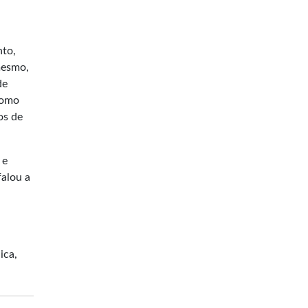
nto,
mesmo,
de
como
os de
 e
falou a
ica,