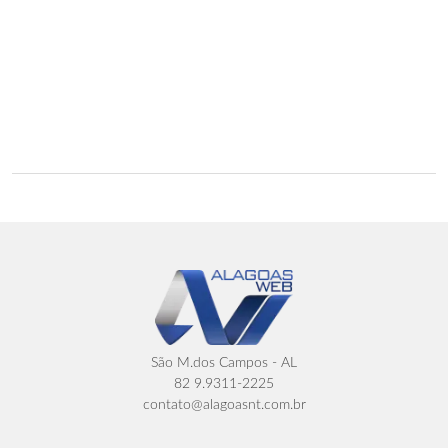
São M.dos Campos - AL
82 9.9311-2225
contato@alagoasnt.com.br