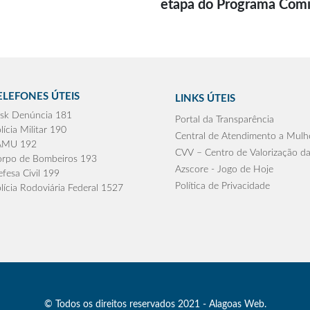
etapa do Programa Com
ELEFONES ÚTEIS
LINKS ÚTEIS
sk Denúncia 181
Portal da Transparência
lícia Militar 190
Central de Atendimento a Mulh
AMU 192
CVV – Centro de Valorização da
rpo de Bombeiros 193
Azscore - Jogo de Hoje
fesa Civil 199
Política de Privacidade
lícia Rodoviária Federal 1527
© Todos os direitos reservados 2021 - Alagoas Web.