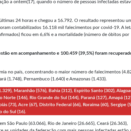
ação a ontem(17), quando o número de pessoas infectadas esta
 últimas 24 horas e chegou a 16.792. O resultado representou u
ram contabilizados 16.118 mil falecimentos por covid-19. A let
firmados) ficou em 6,6% e a mortalidade (número de óbitos por
) estão em acompanhamento e 100.459 (39,5%) foram recuperad
ia no país, concentrando o maior número de falecimentos (4.8
Ceará (1.748), Pernambuco (1.640) e Amazonas (1.433).
.329), Maranhão (576), Bahia (312), Espírito Santo (302), Alagoas
o Norte (146), Rio Grande do Sul (144), Paraná (127), Amapá (12
iás (73), Acre (67), Distrito Federal (66), Roraima (60), Sergipe (5
 do Sul (16).
em São Paulo (63.066), Rio de Janeiro (26.665), Ceará (26.363),
e as unidades da federação com mais pessoas infectadas estão 