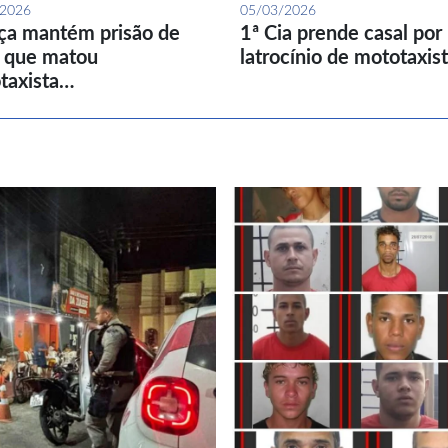
/2026
05/03/2026
iça mantém prisão de
1ª Cia prende casal por
l que matou
latrocínio de mototaxis
taxista…