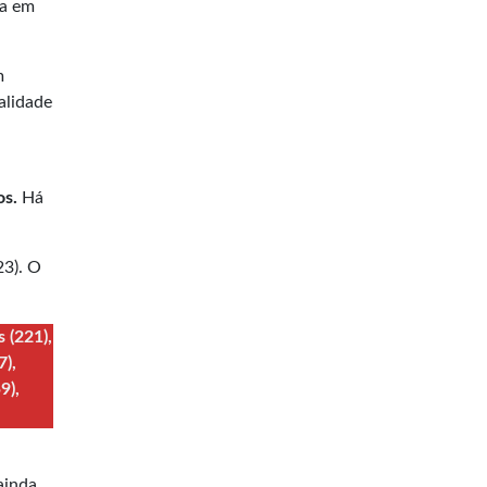
va em
m
alidade
os.
Há
23). O
 (221),
7),
9),
ainda