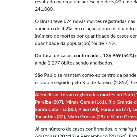
resultado marcou um acréscimo de 5,4% em rel
241.080.
O Brasil teve 674 novas mortes registradas nas
aumento de 4,2% em relação a ontem, quando fo
(número de mortes por quantidade de casos con
quantidade da população) foi de 7,9%.
Do total de casos confirmados, 136.969 (54%
ainda 2.277 óbitos sendo analisados.
São Paulo se mantém como epicentro da pandem
estado é seguido pelo Rio de Janeiro (2.852), 
Além disso, foram registradas mortes no Pará (1
Paraíba (207), Minas Gerais (161), Rio Grande d
Santa Catarina (85), Piauí (80), Rondônia (77), Go
Tocantins (32), Mato Grosso (29) e Mato Grosso
Já em número de casos confirmados, o
ranking
t
Amazonas (20.913) e Pernambuco (20.094). Entr