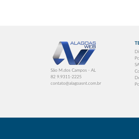
T
Di
Po
S
São M.dos Campos - AL
Co
82 9.9311-2225
De
contato@alagoasnt.com.br
Po