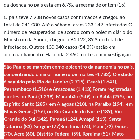
da doença no país está em 6,7%, a mesma de ontem (16).
O país teve 7.938 novos casos confirmados e chegou ao
total de 241.080. Até o sábado, eram 233.142 infectados.O
número de recuperados, de acordo com o boletim diário do
Ministério da Saúde, chegou a 94.122, 39% do total de
infectados. Outros 130.840 casos (54,3%) estão em
acompanhamento. Há ainda 2.450 mortes em investigação.
São Paulo se mantém como epicentro da pandemia no país,
concentrando o maior número de mortes (4.782). O estado
é seguido pelo Rio de Janeiro (2.715), Ceará (1.641),
Pernambuco (1.516) e Amazonas (1.413).Foram registradas
mortes no Pará (1.239), Maranhão (549), na Bahia (295), no
Espírito Santo (285), em Alagoas (210), na Paraíba (194), em
Minas Gerais (156), no Rio Grande do Norte (139), Rio
Grande do Sul (142), Paraná (124), Amapá (119), Santa
Catarina (83), Sergipe (77)Rondônia (74), Piauí (72), Goiás
(70), Acre (60), Distrito Federal (59), Roraima (51), Mato