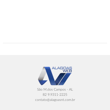
São M.dos Campos - AL
82 9.9311-2225
contato@alagoasnt.com.br