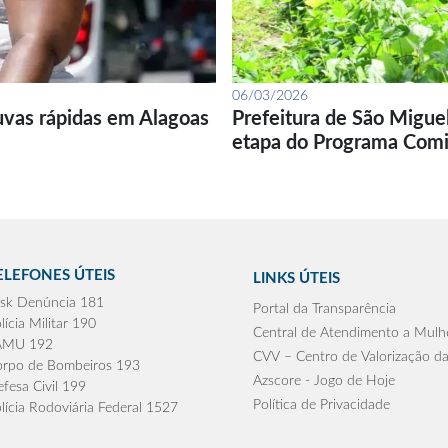
06/03/2026
uvas rápidas em Alagoas
Prefeitura de São Migue
etapa do Programa Com
ELEFONES ÚTEIS
LINKS ÚTEIS
sk Denúncia 181
Portal da Transparência
lícia Militar 190
Central de Atendimento a Mulh
AMU 192
CVV – Centro de Valorização da
rpo de Bombeiros 193
Azscore - Jogo de Hoje
fesa Civil 199
Política de Privacidade
lícia Rodoviária Federal 1527