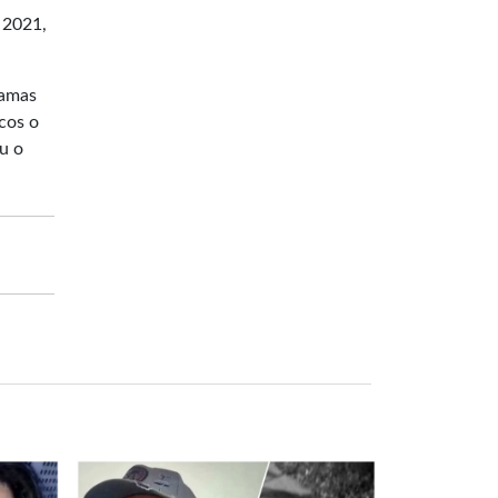
 2021,
ramas
cos o
u o