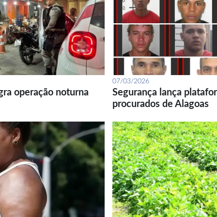
07/03/2026
gra operação noturna
Segurança lança platafor
procurados de Alagoas