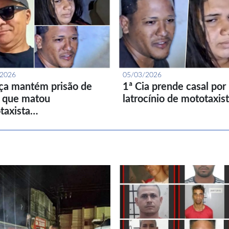
/2026
05/03/2026
iça mantém prisão de
1ª Cia prende casal por
l que matou
latrocínio de mototaxis
taxista…