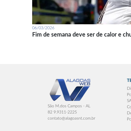
06/03/2026
Fim de semana deve ser de calor e ch
T
Di
Po
S
São M.dos Campos - AL
Co
82 9.9311-2225
De
contato@alagoasnt.com.br
Po