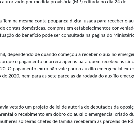
o autorizado por medida provisória (MP) editada no dia 24 de
xa Tem na mesma conta poupança digital usada para receber o aux
 de contas domésticas, compras em estabelecimentos conveniad
situação do benefício pode ser consultada na
página do Ministéri
 mil, dependendo de quando começou a receber o auxílio emergen
o porque o pagamento ocorrerá apenas para quem recebeu as cin
020. O pagamento extra não vale para o auxílio emergencial exte
de 2020, nem para as sete parcelas da rodada do auxílio emerg
havia vetado um projeto de lei de autoria de deputados da oposi
ental o recebimento em dobro do auxílio emergencial criado d
lheres solteiras chefes de família receberam as parcelas de R$ 