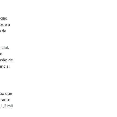
ílio
os e a
o da
cial.
co
nsão de
encial
ção que
urante
1,2 mil