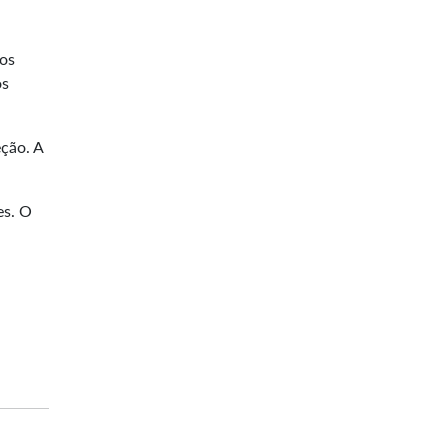
los
os
ção. A
es. O