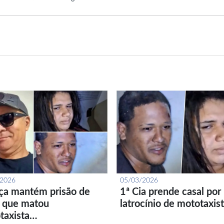
/2026
05/03/2026
iça mantém prisão de
1ª Cia prende casal por
l que matou
latrocínio de mototaxis
taxista…