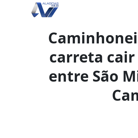
Caminhoneir
carreta cair
entre São M
Cam