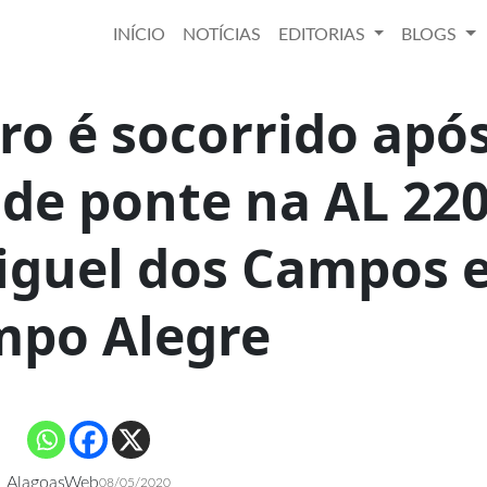
INÍCIO
NOTÍCIAS
EDITORIAS
BLOGS
o é socorrido apó
 de ponte na AL 22
iguel dos Campos 
po Alegre
AlagoasWeb
08/05/2020