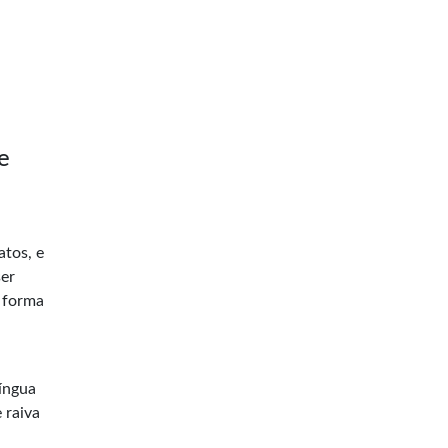
e
atos, e
ser
 forma
língua
 raiva