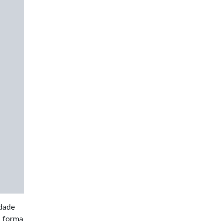
idade
l forma