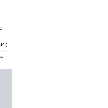
e
MSs).
s os
o,