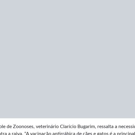
 de Zoonoses, veterinário Clarício Bugarim, ressalta a necess
a a raiva. “A vacinação antirrábica de cães e gatos é a principa