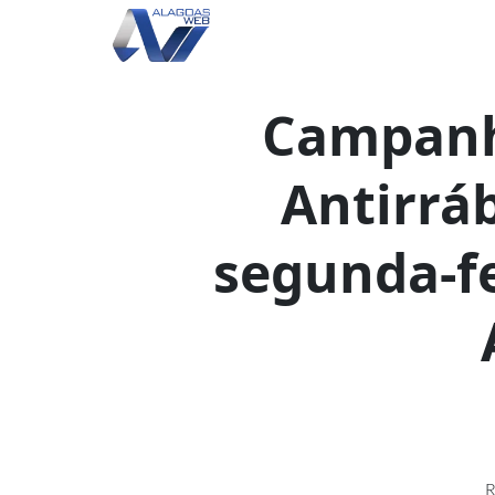
Campanh
Antirrá
segunda-fe
R