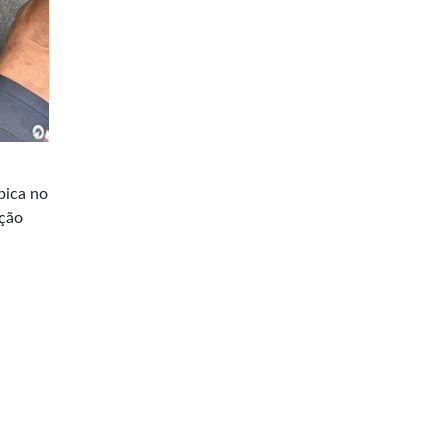
bica no
ação