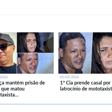
/2026
05/03/2026
iça mantém prisão de
1ª Cia prende casal por
l que matou
latrocínio de mototaxis
taxista…