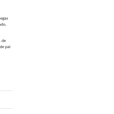
legas
ado.
, de
de pai