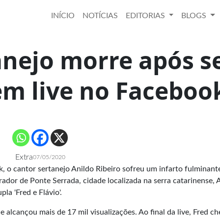
INÍCIO
NOTÍCIAS
EDITORIAS
BLOGS
anejo morre após s
em live no Faceboo
Extra
07/05/2020
 o cantor sertanejo Anildo Ribeiro sofreu um infarto fulminant
orador de Ponte Serrada, cidade localizada na serra catarinense, 
la 'Fred e Flávio'.
 alcançou mais de 17 mil visualizações. Ao final da live, Fred c