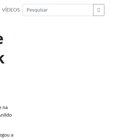
VÍDEOS
Buscar
e
k
e na
Anildo
hegou a