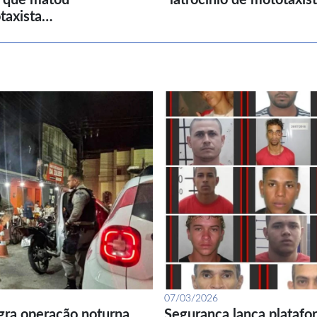
taxista…
07/03/2026
gra operação noturna
Segurança lança platafor