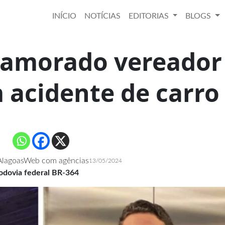
INÍCIO
NOTÍCIAS
EDITORIAS
BLOGS
namorado vereador
acidente de carro
AlagoasWeb com agências
13/05/2024
rodovia federal BR-364