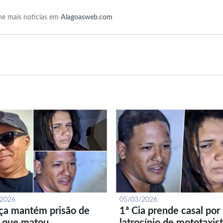
e mais notícias em
Alagoasweb.com
/2026
05/03/2026
iça mantém prisão de
1ª Cia prende casal por
l que matou
latrocínio de mototaxis