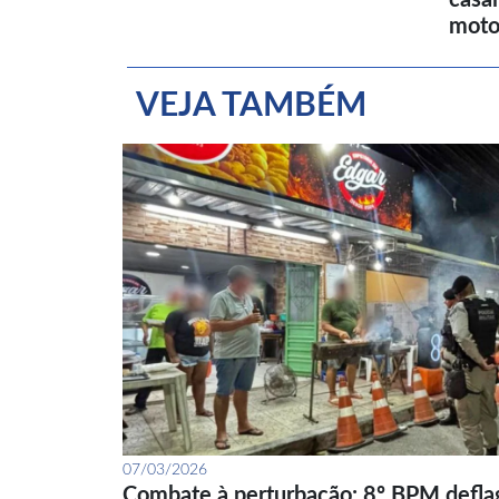
moto
VEJA TAMBÉM
07/03/2026
Combate à perturbação: 8º BPM defla