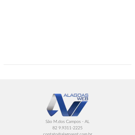
São M.dos Campos - AL
82 9.9311-2225
contato@alagoasnt.com.br