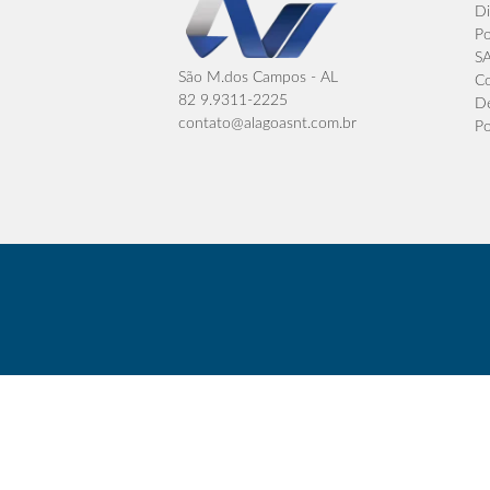
Di
Po
S
São M.dos Campos - AL
Co
82 9.9311-2225
De
contato@alagoasnt.com.br
Po