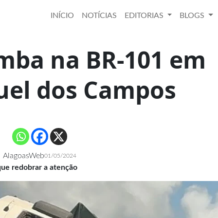
INÍCIO
NOTÍCIAS
EDITORIAS
BLOGS
omba na BR-101 em
uel dos Campos
AlagoasWeb
01/05/2024
que redobrar a atenção