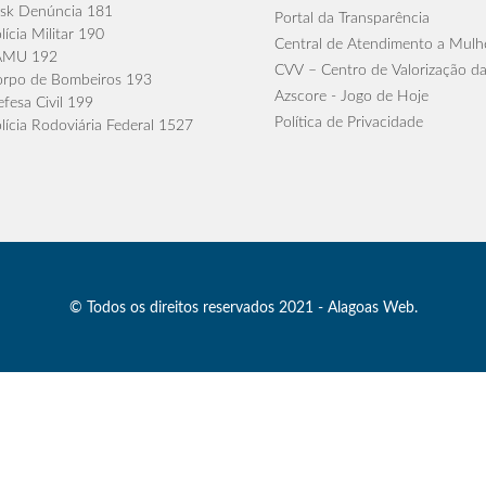
sk Denúncia 181
Portal da Transparência
lícia Militar 190
Central de Atendimento a Mulh
AMU 192
CVV – Centro de Valorização da
rpo de Bombeiros 193
Azscore - Jogo de Hoje
fesa Civil 199
Política de Privacidade
lícia Rodoviária Federal 1527
© Todos os direitos reservados 2021 - Alagoas Web.