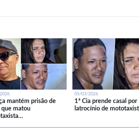
/2026
05/03/2026
iça mantém prisão de
1ª Cia prende casal por
l que matou
latrocínio de mototaxis
taxista…