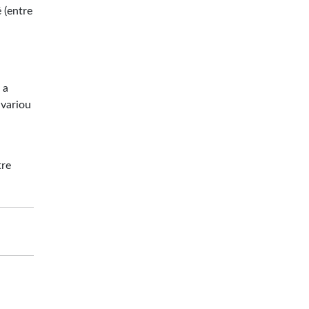
 (entre
a
 a
 variou
tre