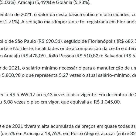
5,03%), Aracaju (5,49%) e Goiânia (5,93%).
mbro de 2021, o valor da cesta básica subiu em oito cidades, 
 (1,71%). A redução mais importante foi registrada em Florianóp
i o de São Paulo (R$ 690,51), seguido de Florianópolis (R$ 689,
orte e Nordeste, localidades onde a composição da cesta é difer
Aracaju (R$ 478,05), João Pessoa (R$ 510,82) e Salvador (R$ 5
o de 2021, o salário-mínimo necessário para a manutenção de u
$ 5.800,98 o que representa 5,27 vezes o atual salário-mínimo, d
 a R$ 5.969,17 ou 5,43 vezes o piso vigente. Em dezembro de 
u 5,08 vezes o piso em vigor, que equivalia a R$ 1.045,00.
e de 2021 tiveram alta acumulada de preços em quase todas as
a (de 5% em Aracaju a 18,76%, em Porto Alegre), açúcar (entre 3