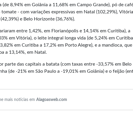
oja (de 8,94% em Goiânia a 11,68% em Campo Grande), pó de café
tomate - com variações expressivas em Natal (102,29%), Vitóri
o (42,39%) e Belo Horizonte (36,76%).
riaram entre 1,42%, em Florianópolis e 14,14% em Curitiba), a
% em Vitória), o leite integral longa vida (de 5,24% em Curitiba
 33,82% em Curitiba a 17,2% em Porto Alegre), e a mandioca, que
oa a 13,14%, em Natal.
or parte das capitais a batata (com taxas entre -33,57% em Belo
inha (de -21% em São Paulo a -19,01% em Goiânia) e o feijão (en
e mais notícias em
Alagoasweb.com