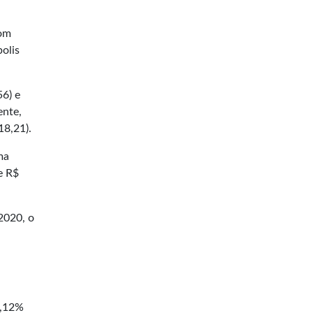
com
olis
56) e
ente,
18,21).
ma
e R$
2020, o
2,12%