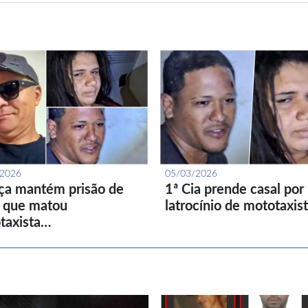
/2026
05/03/2026
iça mantém prisão de
1ª Cia prende casal por
l que matou
latrocínio de mototaxis
taxista…