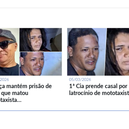
/2026
05/03/2026
iça mantém prisão de
1ª Cia prende casal por
l que matou
latrocínio de mototaxis
taxista…