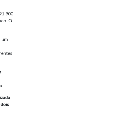
 91.900
uco. O
a um
rentes
m
a
a.
izada
 dois