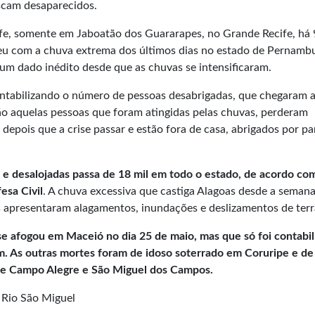
scam desaparecidos.
fe, somente em Jaboatão dos Guararapes, no Grande Recife, há
freu com a chuva extrema dos últimos dias no estado de Pernamb
um dado inédito desde que as chuvas se intensificaram.
contabilizando o número de pessoas desabrigadas, que chegaram 
são aquelas pessoas que foram atingidas pelas chuvas, perderam
epois que a crise passar e estão fora de casa, abrigados por pa
e desalojadas passa de 18 mil em todo o estado, de acordo co
esa Civil
. A chuva excessiva que castiga Alagoas desde a seman
s apresentaram alagamentos, inundações e deslizamentos de terr
se afogou em Maceió no dia 25 de maio, mas que só foi contabil
m. As outras mortes foram de idoso soterrado em Coruripe e de
de Campo Alegre e São Miguel dos Campos.
 Rio São Miguel