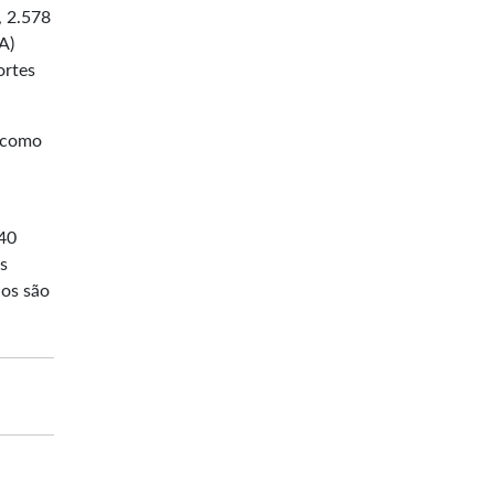
, 2.578
A)
ortes
, como
040
s
dos são