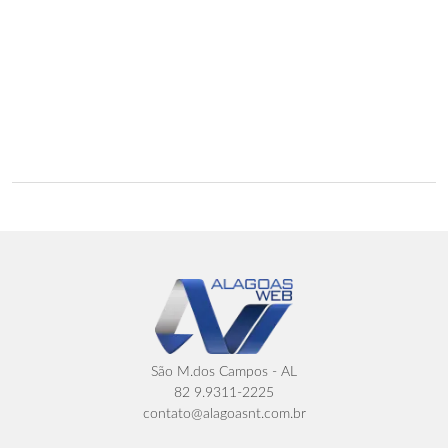
São M.dos Campos - AL
82 9.9311-2225
contato@alagoasnt.com.br