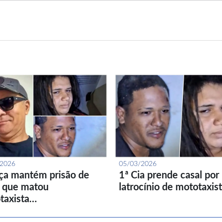
/2026
05/03/2026
iça mantém prisão de
1ª Cia prende casal por
l que matou
latrocínio de mototaxis
taxista…