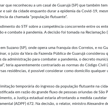
inar que reconheceu a um casal de Guarujá (SP) que também tem
rar e sair da cidade enquanto durar a epidemia da Covid-19, mes
anência da chamada “população flutuante”.
ndimento do STF sobre a competência concorrente entre os ent
ão e combate à pandemia. A decisão foi tomada na Reclamação (
 em Suzano (SP), onde opera uma franquia dos Correios, e no Gu
inar, o juízo da Vara da Fazenda Pública de Guarujá considerou 
s da administração para combater a pandemia, o decreto munici
al”, teria aparentemente contrariado as normas do Código Civil (
rsas residências, é possível considerar como domicílio qualquer
limitação temporária do ingresso da população flutuante na cida
stificada em razão do grande fluxo de pessoas oriundas de São P
imento, a Justiça estadual estaria afrontando a medida cautelar
ental (ADPF) 672. Na decisão, o relator, ministro Alexandre d