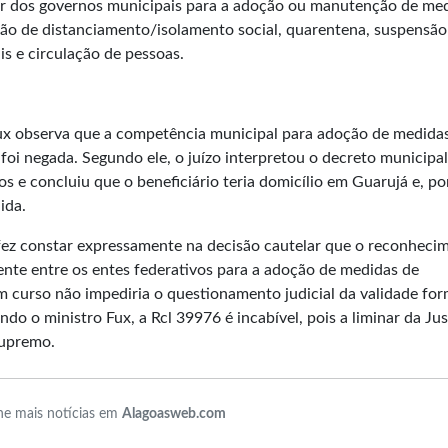
r dos governos municipais para a adoção ou manutenção de me
ção de distanciamento/isolamento social, quarentena, suspensão
is e circulação de pessoas.
Fux observa que a competência municipal para adoção de medida
i negada. Segundo ele, o juízo interpretou o decreto municipal
 e concluiu que o beneficiário teria domicílio em Guarujá e, po
ida.
ez constar expressamente na decisão cautelar que o reconheci
nte entre os entes federativos para a adoção de medidas de
m curso não impediria o questionamento judicial da validade for
do o ministro Fux, a Rcl 39976 é incabível, pois a liminar da Jus
Supremo.
e mais notícias em
Alagoasweb.com