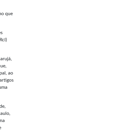
mo que
es
Rcl)
arujá,
que,
pal, ao
artigos
 uma
de,
aulo,
 na
e