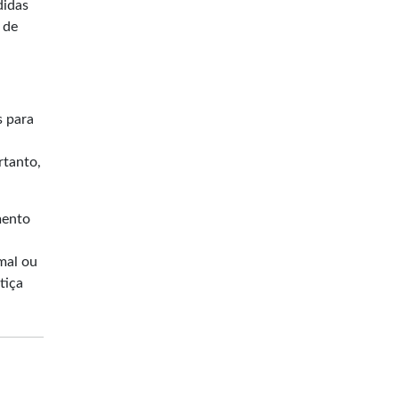
didas
 de
s para
rtanto,
mento
mal ou
tiça