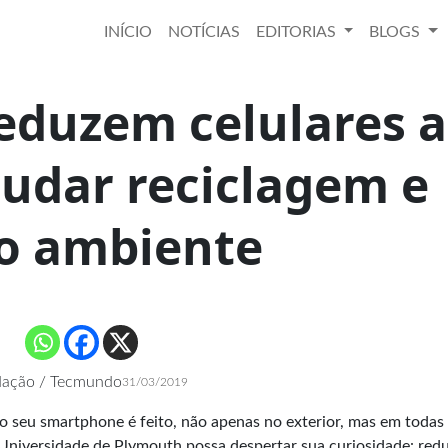
INÍCIO
NOTÍCIAS
EDITORIAS
BLOGS
reduzem celulares a
tudar reciclagem e
o ambiente
ação / Tecmundo
31/03/2019
 seu smartphone é feito, não apenas no exterior, mas em todas
 Universidade de Plymouth possa despertar sua curiosidade: red