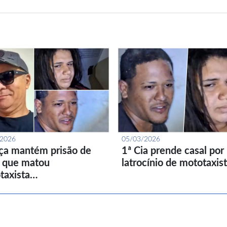
/2026
05/03/2026
iça mantém prisão de
1ª Cia prende casal por
l que matou
latrocínio de mototaxis
taxista…