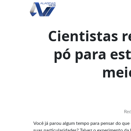
Cientistas 
pó para es
mei
Red
Você já parou algum tempo para pensar do que o
suas particularidades? Talvez o experimento da