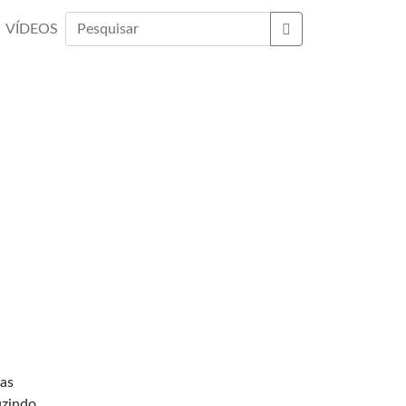
VÍDEOS
Buscar
 as
uzindo