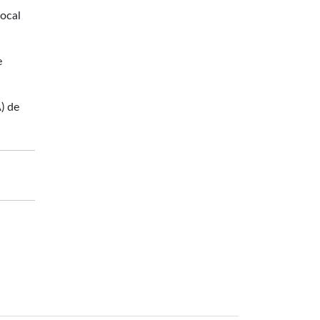
local
e
) de