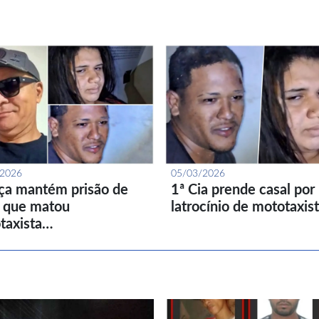
/2026
05/03/2026
iça mantém prisão de
1ª Cia prende casal por
l que matou
latrocínio de mototaxis
taxista…