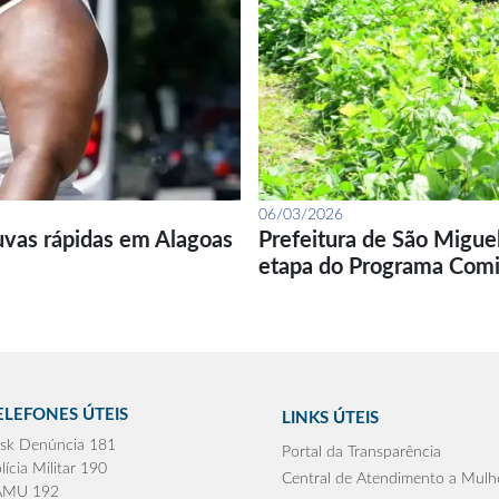
06/03/2026
uvas rápidas em Alagoas
Prefeitura de São Migue
etapa do Programa Com
ELEFONES ÚTEIS
LINKS ÚTEIS
sk Denúncia 181
Portal da Transparência
lícia Militar 190
Central de Atendimento a Mulh
AMU 192