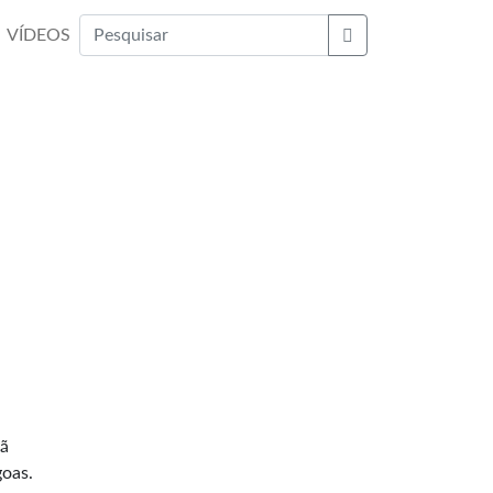
VÍDEOS
Buscar
hã
goas.