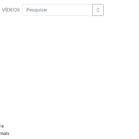
VÍDEOS
Buscar
ra
 mais