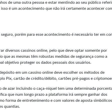
nhos de uma outra pessoa e estar mentindo ao seu público refer
s isso é um acontecimento que não irá certamente acontecer co
e seguro, porém para esse acontecimento é necessário ter em co
ar diversos cassinos online, pelo que deve optar somente por
do que as mesmas têm robustas medidas de segurança como a
al objetivo proteger os dados pessoais dos usuários.
 depósito em um cassino online deve escolher os métodos de
o Pix, cartão de crédito/débito, cartões pré-pagos e criptomoe
o de azar incluindo o caça-níquel tem uma determinada porcen
gnifica que num longo prazo a plataforma irá sempre ganhar dos
mo forma de entretenimento e com valores de aposta simbólicos
es quantias.