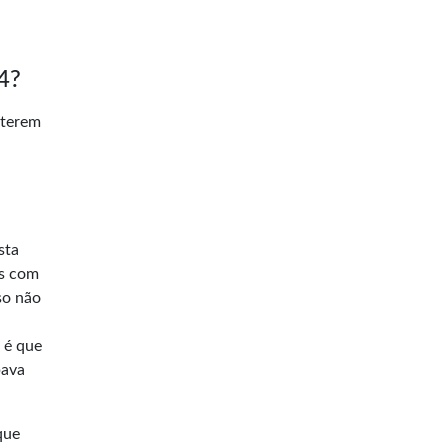
4?
 terem
sta
os com
so não
o é que
bava
que