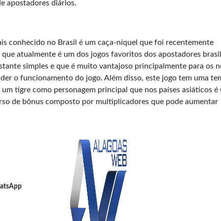
e apostadores diários.
is conhecido no Brasil é um caça-níquel que foi recentemente
 que atualmente é um dos jogos favoritos dos apostadores brasil
ante simples e que é muito vantajoso principalmente para os 
er o funcionamento do jogo. Além disso, este jogo tem uma te
um tigre como personagem principal que nos países asiáticos é
urso de bônus composto por multiplicadores que pode aumentar
atsApp