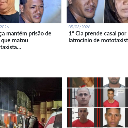
/2026
05/03/2026
iça mantém prisão de
1ª Cia prende casal por
l que matou
latrocínio de mototaxis
taxista…