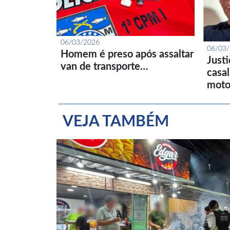
06/03/2026
06/03
Homem é preso após assaltar
Just
van de transporte…
casa
moto
VEJA TAMBÉM