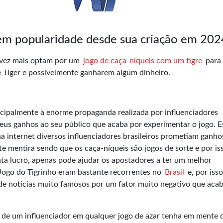
em popularidade desde sua criação em 202
 vez mais optam por um
jogo de caça-níqueis com um tigre
para
 Tiger e possivelmente ganharem algum dinheiro.
ncipalmente à enorme propaganda realizada por influenciadores
eus ganhos ao seu público que acaba por experimentar o jogo. E
 internet diversos influenciadores brasileiros prometiam ganh
e mentira sendo que os caça-níqueis são jogos de sorte e por is
ta lucro, apenas pode ajudar os apostadores a ter um melhor
ogo do Tigrinho eram bastante recorrentes no
Brasil
e, por iss
 de notícias muito famosos por um fator muito negativo que aca
s de um influenciador em qualquer jogo de azar tenha em mente 