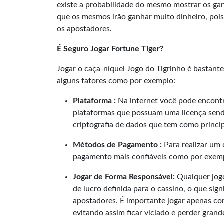
existe a probabilidade do mesmo mostrar os ga
que os mesmos irão ganhar muito dinheiro, poi
os apostadores.
É Seguro Jogar Fortune Tiger?
Jogar o caça-níquel Jogo do Tigrinho é bastant
alguns fatores como por exemplo:
Plataforma :
Na internet você pode encontr
plataformas que possuam uma licença sen
criptografia de dados que tem como princip
Métodos de Pagamento :
Para realizar um
pagamento mais confiáveis como por exempl
Jogar de Forma Responsável:
Qualquer jog
de lucro definida para o cassino, o que si
apostadores. É importante jogar apenas co
evitando assim ficar viciado e perder grand