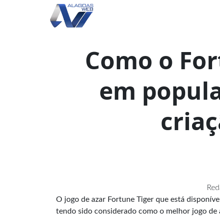
Como o For
em popula
cria
Red
O jogo de azar Fortune Tiger que está disponíve
tendo sido considerado como o melhor jogo de 