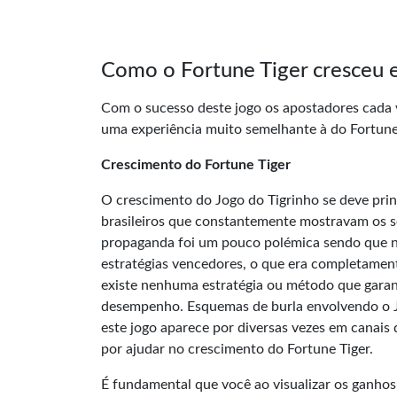
Como o Fortune Tiger cresceu 
Com o sucesso deste jogo os apostadores cada
uma experiência muito semelhante à do Fortune
Crescimento do Fortune Tiger
O crescimento do Jogo do Tigrinho se deve pri
brasileiros que constantemente mostravam os s
propaganda foi um pouco polémica sendo que na
estratégias vencedores, o que era completament
existe nenhuma estratégia ou método que garan
desempenho. Esquemas de burla envolvendo o J
este jogo aparece por diversas vezes em canais
por ajudar no crescimento do Fortune Tiger.
É fundamental que você ao visualizar os ganho