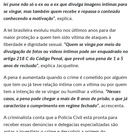
lei pune não só o ex ou a ex que divulga imagens íntimas para
se vingar, mas também quem recebe e repassa o conteúdo
conhecendo a motivação”
, explica.
A lei brasileira evoluiu muito nos últimos anos para dar
maior proteção a quem tem sido vítima de ataques à
liberdade e dignidade sexual.
“Quem se vinga por meio da
divulgação de fotos ou vídeos íntimos pode ser enquadrado no
artigo 218 C do Código Penal, que prevê uma pena de 1 a 5
anos de reclusão”
, explica Jacqueline.
A pena é aumentada quando o crime é cometido por alguém
que tem ou já teve relação íntima com a vítima ou por quem
tem a intenção de se vingar ou humilhar a vítima.
“Nesses
casos, a pena pode chegar a mais de 8 anos de prisão, o que já
caracteriza o cumprimento em regime fechado”
, acrescenta.
A criminalista conta que a Polícia Civil está pronta para
receber essas denúncias e delegacias especializadas são
aptas a investigar o crime e descobrir a origem do